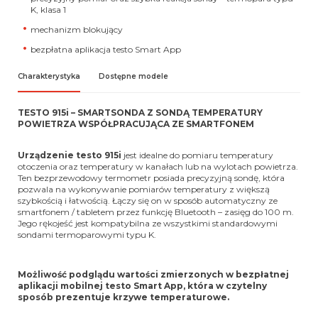
K, klasa 1
mechanizm blokujący
bezpłatna aplikacja testo Smart App
Charakterystyka
Dostępne modele
TESTO 915i – SMARTSONDA Z SONDĄ TEMPERATURY
POWIETRZA WSPÓŁPRACUJĄCA ZE SMARTFONEM
Urządzenie testo 915i
jest idealne do pomiaru temperatury
otoczenia oraz temperatury w kanałach lub na wylotach powietrza.
Ten bezprzewodowy termometr posiada precyzyjną sondę, która
pozwala na wykonywanie pomiarów temperatury z większą
szybkością i łatwością. Łączy się on w sposób automatyczny ze
smartfonem / tabletem przez funkcję Bluetooth – zasięg do 100 m.
Jego rękojeść jest kompatybilna ze wszystkimi standardowymi
sondami termoparowymi typu K.
Możliwość podglądu wartości zmierzonych w bezpłatnej
aplikacji mobilnej testo Smart App, która w czytelny
sposób prezentuje krzywe temperaturowe.