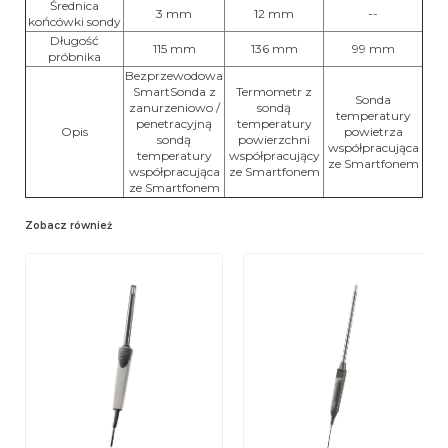
Średnica
3 mm
12 mm
--
końcówki sondy
Długość
115 mm
136 mm
99 mm
próbnika
Bezprzewodowa
SmartSonda z
Termometr z
Sonda
zanurzeniowo /
sondą
temperatury
penetracyjną
temperatury
Opis
powietrza
sondą
powierzchni
współpracująca
temperatury
współpracujący
ze Smartfonem
współpracująca
ze Smartfonem
ze Smartfonem
Zobacz również