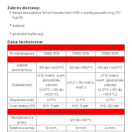
Zakres dostawy:
bezprzewodowa SmartSonda testo 915i z sondą powietrzną (TC
typ K)
baterie
protokół kalibracji
Dane techniczne:
Model
Testo 915i
Testo 915i
Testo 915i
Nr katalogowy
0563 1915
0563 2915
0563 3915
Pomiar temperatury - Typ K (NiCr-Ni)
Zakres
-50 do +400°C
-50 do +350°C
-50 do +400°C
pomiarowy
±1 % mierz. wart.
±1 % mierz.
(pozostały
wart. (pozostały
±(1,0 + 1% mierz.
Dokładność
zakres)
zakres)
wart.)
±1,0
°C (-50 do
±1,0
°C (-50 do
+100°C)
+100°C)
Rozdzielczość
0,1
°C
0,1
°C
0,1
°C
Czas reakcji t99
t90: 3 sek.
t90: 3 sek.
t90: 60 sek.
Ogólne dane techniczne
Temperatura
-20 do +50°C
pracy
Średnica sondy
5 mm
5 mm
4 mm