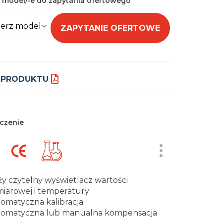
 model/-e do zapytania ofertowego
erz model
ZAPYTANIE OFERTOWE
 PRODUKTU
czenie
y czytelny wyświetlacz wartości
iarowej i temperatury
omatyczna kalibracja
omatyczna lub manualna kompensacja