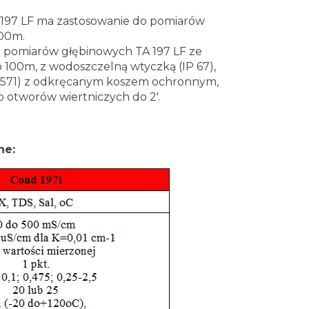
 197 LF ma zastosowanie do pomiarów
100m.
pomiarów głębinowych TA 197 LF ze
100m, z wodoszczelną wtyczką (IP 67),
,4571) z odkręcanym koszem ochronnym,
o otworów wiertniczych do 2'.
ne: