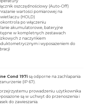
mperatury
ącznik oszczędnościowy (Auto-Off)
rażanie wartości pomiarowej na
wietlaczu (HOLD)
okontrola po włączeniu
ilanie akumulatorowe, bateryjne
tępne w kompletnych zestawach
izkowych z naczyńkiem
duktometrycznym i wyposażeniem do
bracji
ine Cond 197i
są odporne na zachlapania
zanurzenie (IP 67).
ją przejrzystemu prowadzeniu użytkownika
yposażone są w uchwyt do przenoszenia i
asek do zawieszania.