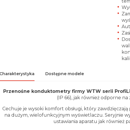
te
Wył
Zam
wyś
Aut
Zas
Dos
wal
kon
kali
Charakterystyka
Dostępne modele
Przenośne konduktometry firmy WTW serii ProfiL
(IP 66), jak również odporne na 
Cechuje je wysoki komfort obsługi, który zawdzięcza
na dużym, wielofunkcyjnym wyświetlaczu. Seryjnie w
ustawiania aparatu jak również p