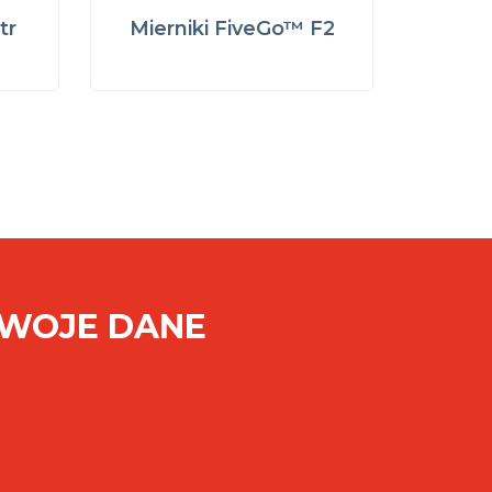
tr
Mierniki FiveGo™ F2
SWOJE DANE