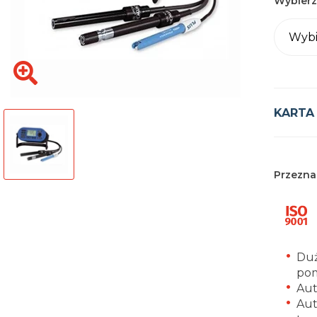
Wybierz
Wybi
KARTA
Przezna
Duż
pom
Aut
Aut