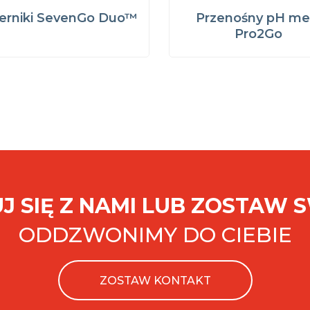
erniki SevenGo Duo™
Przenośny pH me
Pro2Go
J SIĘ Z NAMI LUB ZOSTAW 
ODDZWONIMY DO CIEBIE
ZOSTAW KONTAKT