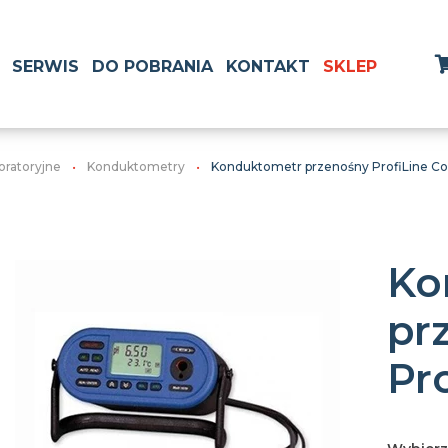
SERWIS
DO POBRANIA
KONTAKT
SKLEP
boratoryjne
Konduktometry
Konduktometr przenośny ProfiLine Co
Ko
pr
Pr