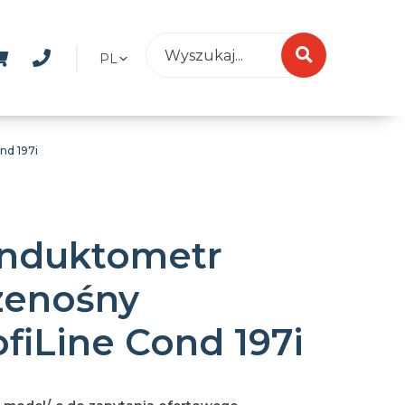
PL
nd 197i
nduktometr
zenośny
ofiLine Cond 197i