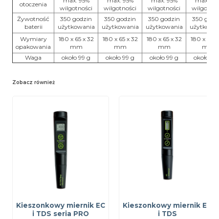
max. 95%
max. 95%
max. 95%
max. 95
otoczenia
wilgotności
wilgotności
wilgotności
wilgotnoś
Żywotność
350 godzin
350 godzin
350 godzin
350 godz
baterii
użytkowania
użytkowania
użytkowania
użytkowa
Wymiary
180 x 65 x 32
180 x 65 x 32
180 x 65 x 32
180 x 65 x
opakowania
mm
mm
mm
mm
Waga
około 99 g
około 99 g
około 99 g
około 99
Zobacz również
Kieszonkowy miernik EC
Kieszonkowy miernik EC
i TDS seria PRO
i TDS