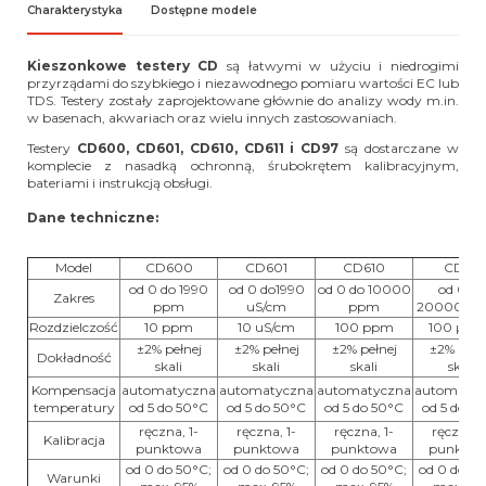
Charakterystyka
Dostępne modele
Kieszonkowe testery CD
są łatwymi w użyciu i niedrogimi
przyrządami do szybkiego i niezawodnego pomiaru wartości EC lub
TDS. Testery zostały zaprojektowane głównie do analizy wody m.in.
w basenach, akwariach oraz wielu innych zastosowaniach.
Testery
CD600, CD601, CD610, CD611 i CD97
są dostarczane w
komplecie z nasadką ochronną, śrubokrętem kalibracyjnym,
bateriami i instrukcją obsługi.
Dane techniczne:
Model
CD600
CD601
CD610
CD611
od 0 do 1990
od 0 do1990
od 0 do 10000
od 0 do
Zakres
ppm
uS/cm
ppm
20000 µS
Rozdzielczość
10 ppm
10 uS/cm
100 ppm
100 µS/
±2% pełnej
±2% pełnej
±2% pełnej
±2% pełn
Dokładność
skali
skali
skali
skali
Kompensacja
automatyczna
automatyczna
automatyczna
automatyc
temperatury
od 5 do 50°C
od 5 do 50°C
od 5 do 50°C
od 5 do 5
ręczna, 1-
ręczna, 1-
ręczna, 1-
ręczna, 1
Kalibracja
punktowa
punktowa
punktowa
punkto
od 0 do 50°C;
od 0 do 50°C;
od 0 do 50°C;
od 0 do 50
Warunki