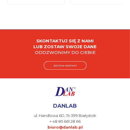
SKONTAKTUJ SIĘ Z NAMI
LUB ZOSTAW SWOJE DANE
ODDZWONIMY DO CIEBIE
ZOSTAW KONTAKT
DANLAB
ul. Handlowa 6D,
15-399 Białystok
+ 48 85 661 28 66
biuro@danlab.pl