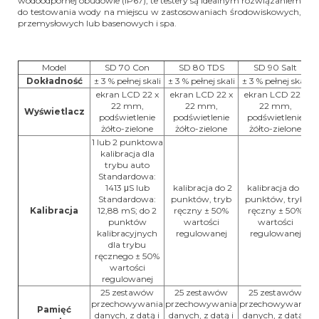
wodoodpornej obudowie (IP67), te testery są idealnym rozwiązaniem
do testowania wody na miejscu w zastosowaniach środowiskowych,
przemysłowych lub basenowych i spa.
Model
SD 70 Con
SD 80 TDS
SD 90 Salt
Dokładność
± 3 % pełnej skali
± 3 % pełnej skali
± 3 % pełnej skali
ekran LCD 22 x
ekran LCD 22 x
ekran LCD 22 x
22 mm,
22 mm,
22 mm,
Wyświetlacz
podświetlenie
podświetlenie
podświetlenie
żółto-zielone
żółto-zielone
żółto-zielone
1 lub 2 punktowa
kalibracja dla
trybu auto
Standardowa:
1413 μS lub
kalibracja do 2
kalibracja do 2
Standardowa:
punktów, tryb
punktów, tryb
Kalibracja
12,88 mS; do 2
ręczny ± 50%
ręczny ± 50%
punktów
wartości
wartości
kalibracyjnych
regulowanej
regulowanej
dla trybu
ręcznego ± 50%
wartości
regulowanej
25 zestawów
25 zestawów
25 zestawów
przechowywania
przechowywania
przechowywania
Pamięć
danych, z datą i
danych, z datą i
danych, z datą i