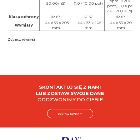
1 ppm (< 2000
20,00mS)
(1,0 - 10,00 ppt)
ppm); 0,01 ppt
(2,0 - 20,00 ppt)
Klasa ochrony
IP 67
IP 67
IP 67
44 x 33 x 205
44 x 33 x 205
44 x 33 x 205
Wymiary
mm
mm
mm
Zobacz również
SKONTAKTUJ SIĘ Z NAMI
LUB ZOSTAW SWOJE DANE
ODDZWONIMY DO CIEBIE
ZOSTAW KONTAKT