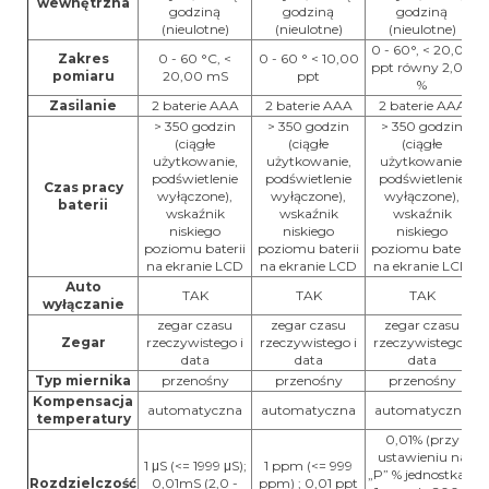
wewnętrzna
godziną
godziną
godziną
(nieulotne)
(nieulotne)
(nieulotne)
0 - 60°, < 20,00
Zakres
0 - 60 °C, <
0 - 60 ° < 10,00
ppt równy 2,00
pomiaru
20,00 mS
ppt
%
Zasilanie
2 baterie AAA
2 baterie AAA
2 baterie AAA
> 350 godzin
> 350 godzin
> 350 godzin
(ciągłe
(ciągłe
(ciągłe
użytkowanie,
użytkowanie,
użytkowanie,
podświetlenie
podświetlenie
podświetlenie
Czas pracy
wyłączone),
wyłączone),
wyłączone),
baterii
wskaźnik
wskaźnik
wskaźnik
niskiego
niskiego
niskiego
poziomu baterii
poziomu baterii
poziomu baterii
na ekranie LCD
na ekranie LCD
na ekranie LCD
Auto
TAK
TAK
TAK
wyłączanie
zegar czasu
zegar czasu
zegar czasu
Zegar
rzeczywistego i
rzeczywistego i
rzeczywistego i
data
data
data
Typ miernika
przenośny
przenośny
przenośny
Kompensacja
automatyczna
automatyczna
automatyczna
temperatury
0,01% (przy
ustawieniu na
1 μS (<= 1999 μS);
1 ppm (<= 999
„P” % jednostka) ;
Rozdzielczość
0,01mS (2,0 -
ppm) ; 0,01 ppt