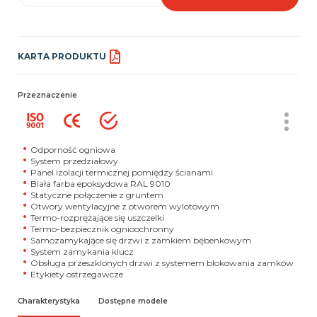
KARTA PRODUKTU
Przeznaczenie
Odporność ogniowa
System przedziałowy
Panel izolacji termicznej pomiędzy ścianami
Biała farba epoksydowa
RAL 9010
Statyczne połączenie z gruntem
Otwory wentylacyjne z otworem wylotowym
Termo-rozprężające się uszczelki
Termo-bezpiecznik ognioochronny
Samozamykające się drzwi z zamkiem bębenkowym
System zamykania klucz
Obsługa przeszklonych drzwi z systemem blokowania zamków
Etykiety ostrzegawcze
Charakterystyka
Dostępne modele