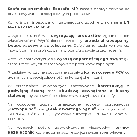
Szafa na chemikalia Ecosafe MR
została zaprojektowana do
przechowywania niebezpiecznych produktów.
Komorę palną testowano i zatwierdzono zgodnie z normami
EN
14410-1 oraz FM 6050.
Urządzenie umożliwia
segregację produktów
zgodnie z ich
właściwościami.
Wyróżniono 4 przedziały:
przedział łatwopalny,
kwasy, bazowy oraz toksyczny
. Dzięki temu każda komora jest
indywidualnie zaprojektowana w oparciu o swoje przeznaczenie.
Produkt charakteryzuje się
wysoką odpornością ogniową
dzięki
czemu możliwe jest przechowywanie produktów zapalnych.
Przedziały korozyjne zbudowane zostały z
komórkowego PCV,
co
gwarantuje wysoką odporność na korozję chemiczną.
W przedziałach łatwopalnych zastosowano
konstrukcję z
podwójną ścianą
oraz
obudowę zewnętrzną z blachy
stalowej
aby zapewnić bezpieczeństwo użytkowania szafy.
Na obudowie zostały umieszczone etykiety ostrzegawcze
„Łatwopalne”
oraz
„Brak otwartego ognia”
które zgodne są z
ISO 3864, 92/58 / CEE , Dyrektywą europejską, EN 14470-1 oraz NF
X08.003.
Na wypadek pożaru zaprojektowano niezawodny
termo-
bezpiecznik
, który automatycznie odłącza system wentylacyjny.