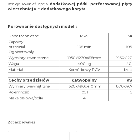
Istnieje również opcja
dodatkowej półki
,
perforowanej płyty
wierzchniej
lub
dodatkowego koryta
.
Porównanie dostępnych modeli:
Dane techniczne
MR9
MR9B
Zapalny
przedział
105 min
105 mi
Ogniootrwały
Wymiary zewnętrzne
1950x1270x615mm
1950x1270x
Waga
400 kg
400 kg
Materiał
Komórkowy PCV
Melamin
Cechy przedziałów
Łatwopalny
Kwasy
Wymiary wewnętrzne
1620x490x410mm
870x467x5
Pojemność
105 l
55 l
Miska olejowa/półki
4
3
Zobacz również