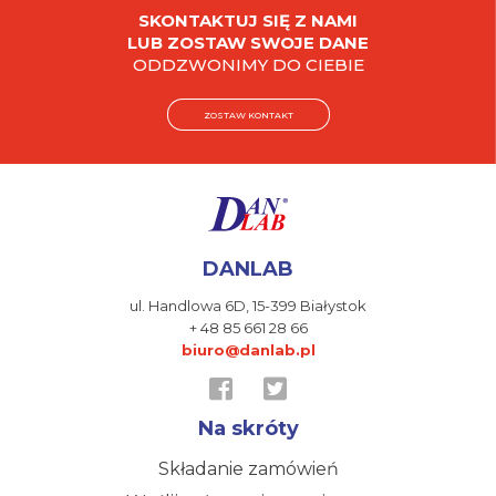
SKONTAKTUJ SIĘ Z NAMI
LUB ZOSTAW SWOJE DANE
ODDZWONIMY DO CIEBIE
ZOSTAW KONTAKT
DANLAB
ul. Handlowa 6D,
15-399 Białystok
+ 48 85 661 28 66
biuro@danlab.pl
Na skróty
Składanie zamówień