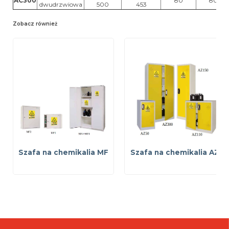
AC300
80
80
dwudrzwiowa
500
453
Zobacz również
Szafa na chemikalia MF
Szafa na chemikalia AZ