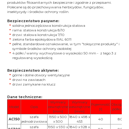
produktów fitosanitarnych bezpiecznie i zgodnie z przepisami.
Polecane są do przechowywania herbicydów, fungicydów,
insektycydy i środków ochrony roślin.
Bezpieczeństwo pasywne:
solidna jednoczęściowa konstrukcja stalowa
rama: stalowa konstrukcja 8/10
drzwi: stalowa konstrukcja 7/10
zielona farba epoksydowa RAL 6011
pełne, standardowe oznakowanie, w tym "toksyczne produkty" i
symbole środków ochrony osobistej
4 półki / wanny wychwytowe o wysokości 50 mm - z tego 3 z
regulowaną wysokością
Bezpieczeństwo aktywne:
górne i dolne otwory wentylacyjne
drzwi na zawiasach
drzwi zamykane na klucz
Dane techniczne:
Wymiary
Wymiary
Pojemność
Obciążeni
Model
Opis
zewnętrzne
wewnętrzne
[l]
półki [kg]
[mm]
[mm]
szafa
1950 x 500
1840 x 498 x
AC150
40
80
jednodrzwiowa
x 500
453
szafa
1950 x 930 x
1840 x 928 x