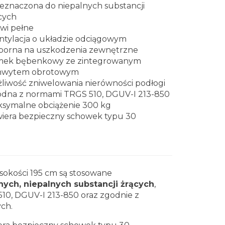
eznaczona do niepalnych substancji
cych
wi pełne
tylacja o układzie odciągowym
orna na uszkodzenia zewnętrzne
ek bębenkowy ze zintegrowanym
hwytem obrotowym
liwość zniwelowania nierówności podłogi
odna z
norm
ami
TRGS 510, DGUV-I 213-850
symalne obciążenie 300 kg
iera bezpieczny schowek typu 30
ysokości 195 cm są stosowane
ch, niepalnych substancji żrących
,
10, DGUV-I 213-850 oraz zgodnie z
ch.