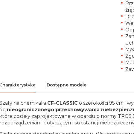
Prz
żrą
Drz
Wen
Odp
Zam
uc
Moż
Zg
Mak
Zaw
Charakterystyka
Dostępne modele
Szafy na chemikalia
CF-CLASSIC
o szerokości 95 cm i w
do
nieograniczonego przechowywania niebezpieczny
które zostały zaprojektowane w oparciu o normy TRGS 5
rozporządzeniami dotyczącymi substancji niebezpieczny