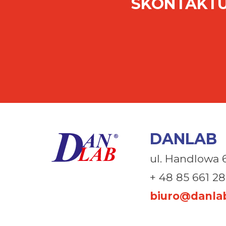
SKONTAKTU
DANLAB
ul. Handlowa 
+ 48 85 661 28
biuro@danlab