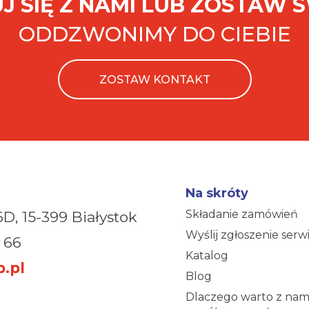
J SIĘ Z NAMI LUB ZOSTAW 
ODDZWONIMY DO CIEBIE
ZOSTAW KONTAKT
Na skróty
Składanie zamówień
6D,
15-399 Białystok
Wyślij zgłoszenie ser
 66
Katalog
.pl
Blog
Dlaczego warto z nam