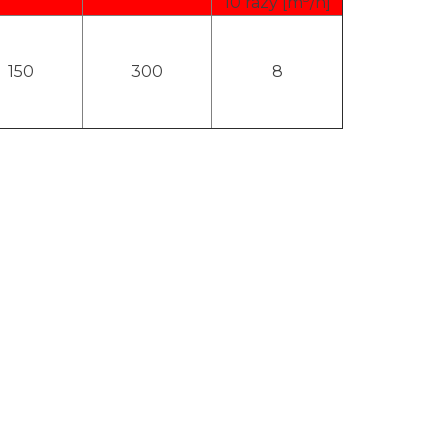
10 razy [m
/h]
150
300
8