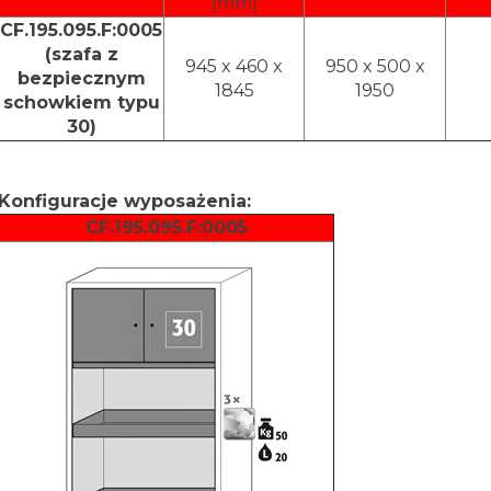
[mm]
CF.195.095.F:0005
(szafa z
945 x 460 x
950 x 500 x
bezpiecznym
1845
1950
schowkiem typu
30)
Konfiguracje wyposażenia:
CF.195.095.F:0005