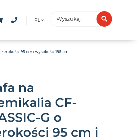
PL
szerokości 95 cm i wysokości 195 cm
afa na
emikalia CF-
ASSIC-G o
erokości 95 cm i