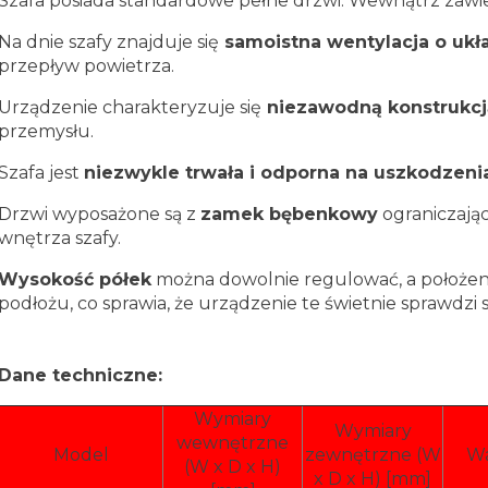
Szafa posiada standardowe pełne drzwi. Wewnątrz zawi
Na dnie szafy znajduje się
samoistna wentylacja o uk
przepływ powietrza.
Urządzenie charakteryzuje się
niezawodną konstrukcj
przemysłu.
Szafa jest
niezwykle trwała i odporna na uszkodzen
Drzwi wyposażone są z
zamek bębenkowy
ograniczaj
wnętrza szafy.
Wysokość półek
można dowolnie regulować, a położen
podłożu, co sprawia, że urządzenie te świetnie sprawdzi
Dane techniczne:
Wymiary
Wymiary
wewnętrzne
Model
zewnętrzne (W
Wa
(W x D x H)
x D x H) [mm]