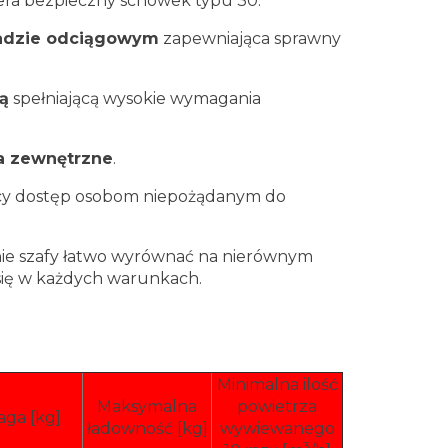
era bezpieczny schowek typu 30.
ładzie odciągowym
zapewniająca sprawny
ą
spełniającą wysokie wymagania
ia zewnętrzne
.
ący dostęp osobom niepożądanym do
ie szafy łatwo wyrównać na nierównym
 się w każdych warunkach.
Minimalna ilość
Maksymalna
powietrza
ga [kg]
ładowność [kg]
wywiewanego
3