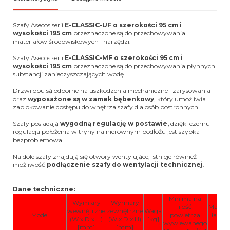
Szafy Asecos serii
E-CLASSIC-UF
o szerokości 95 cm i
wysokości 195 cm
przeznaczone są do przechowywania
materiałów środowiskowych i narzędzi.
Szafy Asecos serii
E-CLASSIC-MF
o szerokości 95 cm i
wysokości 195 cm
przeznaczone są do przechowywania płynnych
substancji zanieczyszczających wodę.
Drzwi obu są odporne na uszkodzenia mechaniczne i zarysowania
oraz
wyposażone są w zamek bębenkowy
, który umożliwia
zablokowanie dostępu do wnętrza szafy dla osób postronnych.
Szafy posiadają
wygodną regulację w postawie,
dzięki czemu
regulacja położenia witryny na nierównym podłożu jest szybka i
bezproblemowa.
Na dole szafy znajdują się otwory wentylujące, istnieje również
możliwość
podłączenie szafy do wentylacji technicznej
.
Dane techniczne:
Minimalna
Wymiary
Wymiary
ilość
Maksy
wewnętrzne
zewnętrzne
Waga
Model
powietrza
ładow
(W x D x H)
(W x D x H)
[kg]
wywiewanego
[k
[mm]
[mm]
3