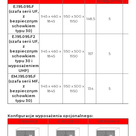
10 razy [m
/h]
E.195.095.F
(szafa serii UF,
z
945 x 460 x
950 x 500 x
148,5
5
30
bezpiecznym
1845
1950
schowkiem
typu 30)
E.195.095.F2
(szafa serii UF,
z
bezpiecznym
945 x 460 x
950 x 500 x
157
5
30
schowkiem
1845
1950
typu 30 i
wyposażeniem
UHP)
EM.195.095.F
(szafa serii MF,
z
945 x 460 x
950 x 500 x
134
5
30
bezpiecznym
1845
1950
schowkiem
typu 30)
Konfiguracje wyposażenia opcjonalnego:
E.195.095.F
E.195.095.F2
EM.195.095.F