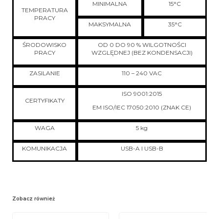
MINIMALNA
15°C
TEMPERATURA
PRACY
MAKSYMALNA
35°C
ŚRODOWISKO
OD 0 DO 90 % WILGOTNOŚCI
PRACY
WZGLĘDNEJ (BEZ KONDENSACJI)
ZASILANIE
110 – 240 VAC
ISO 9001:2015
CERTYFIKATY
EM ISO/IEC 17050:2010 (ZNAK CE)
WAGA
5 kg
KOMUNIKACJA
USB-A I USB-B
Zobacz również