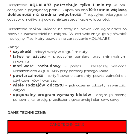
Urządzenie
AQUALAB3 potrzebuje tylko 1 minuty
w celu
odczytania pojedynczej próbki. Zapewnia ono
10-krotnie większą
dokładność niż średnia wilgotność
. Precyzyjne, wiarygodne
odczyty umożliwiają dokładniejsze specyfikacje wilgotności.
Urządzenia można układać na stosy na niewielkich wymiarach co
pozwala zaoszczędzić na miejscu. W zestawie znajduje się również
intuicyjny iPad, który pozwala na zarządzanie AQUALAB3.
Zalety:
szybkość
– odczyt wody w ciągu 1 minuty
łatwy w użyciu
– precyzyjne pomiary przy minimalnym
szkoleniu
możliwość rozbudowy
– połącz i zarządzaj wieloma
urządzeniami AQUALAB3 przy pomocy jednego iPada
powtarzalność
– certyfikowane standardy powtarzalności dla
użytkowników i lokalizacji
wiele rodzajów odczytu
– jednoczesne odczyty zawartości
wilgoci
opcjonalny program wymiany bloków
– obejmują roczną
ponowną kalibrację, przedłużoną gwarancję i plan serwisowy
DANE TECHNICZNE:
DANE TECHNICZNE