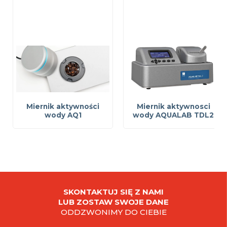
Miernik aktywności
Miernik aktywnosci
wody AQ1
wody AQUALAB TDL2
SKONTAKTUJ SIĘ Z NAMI
LUB ZOSTAW SWOJE DANE
ODDZWONIMY DO CIEBIE