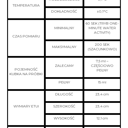
TEMPERATURA
DOKŁADNOŚĆ
±0,1°C
60 SEK (TRYB ONE-
MINIMALNY
MINUTE WATER
ACTIVITY)
CZAS POMIARU
200 SEK
MAKSYMALNY
(SZACUNKOWO)
7,5 ml –
ZALECANY
CZĘŚCIOWO
POJEMNOŚĆ
PEŁNY
KUBKA NA PRÓBKI
PEŁNY
15 ml
DŁUGOŚĆ
23,4 cm
WYMIARY ETUI
SZEROKOŚĆ
23,4 cm
WYSOKOŚĆ
12,1 cm