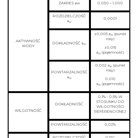
ZAKRES aw
0,030 – 1,000
ROZDZIELCZOŚĆ
0,0001
a
w
±0,005 a
(punkt
w
rosy)
AKTYWNOŚĆ
DOKŁADNOŚĆ a
w
WODY
±0,015
a
(pojemność)
w
0,002 a
(punkt
w
rosy)
POWTARZALNOŚĆ
a
w
0,010
a
(pojemność)
w
0,1% - 0,5% W
STOSUNKU DO
DOKŁADNOŚĆ
WILGOTNOŚCI
WILGOTNOŚĆ
REFERENCYJNEJ
POWTARZALNOŚĆ
0,02%
ROZDZIELCZOŚĆ
0,1°C