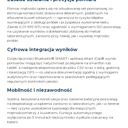
Pomiar mętności opiera się na wbudowanej celi pomiarowej, co
eliminuje konieczność stosowania delikatnych, podatnych na
stłuczenie kuwet szklanych — ogranicza to ryzyko błędów
wynikających z obsługi próbek i przyspiesza wykonanie testu.
Zakres 0,01–999 NTU oraz zgodność z wymaganiami ISO pozwalają
na uzyskanie wyników o dokładności zbliżonej do metod
laboratoryjnych, zarówno przy niskiej, jak i wysokiej mętności
próbki.
Cyfrowa integracja wyników
Dzięki łączności Bluetooth® SMART i aplikacji eXact iDip® wyniki
pomiarów mogą być natychmiast przesyłane na smartfon lub
tablet, a następnie eksportowane do pliku CSV wraz z datą, godziną
i lokalizacją GPS — co ułatwia dokumentację zgodną z wymogami
audytowymi oraz raportowanie w placówkach podlegających
regularnym kontrolom jakości.
Mobilność i niezawodność
Solidna, bezszklana konstrukcja oraz zasilanie bateryjne pozwalają
na eksploatację urządzenia zarówno w laboratorium, jak i w terenie
— bez ryzyka uszkodzenia typowego dla klasycznych
mętnościomierzy z kuwetami. Funkcja automatycznego
wyłączania po 3 minutach bezczynności wydłuża czas pracy na
baterii.