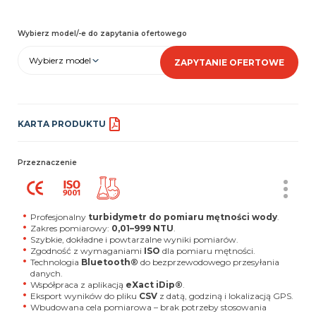
Wybierz model/-e do zapytania ofertowego
Wybierz model
ZAPYTANIE OFERTOWE
KARTA PRODUKTU
Przeznaczenie
Profesjonalny
turbidymetr do pomiaru mętności wody
.
Zakres pomiarowy:
0,01–999 NTU
.
Szybkie, dokładne i powtarzalne wyniki pomiarów.
Zgodność z wymaganiami
ISO
dla pomiaru mętności.
Technologia
Bluetooth®
do bezprzewodowego przesyłania
danych.
Współpraca z aplikacją
eXact iDip®
.
Eksport wyników do pliku
CSV
z datą, godziną i lokalizacją GPS.
Wbudowana cela pomiarowa – brak potrzeby stosowania