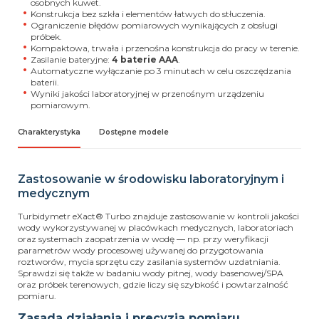
osobnych kuwet.
Konstrukcja bez szkła i elementów łatwych do stłuczenia.
Ograniczenie błędów pomiarowych wynikających z obsługi
próbek.
Kompaktowa, trwała i przenośna konstrukcja do pracy w terenie.
Zasilanie bateryjne:
4 baterie AAA
.
Automatyczne wyłączanie po 3 minutach w celu oszczędzania
baterii.
Wyniki jakości laboratoryjnej w przenośnym urządzeniu
pomiarowym.
Charakterystyka
Dostępne modele
Zastosowanie w środowisku laboratoryjnym i
medycznym
Turbidymetr eXact® Turbo znajduje zastosowanie w kontroli jakości
wody wykorzystywanej w placówkach medycznych, laboratoriach
oraz systemach zaopatrzenia w wodę — np. przy weryfikacji
parametrów wody procesowej używanej do przygotowania
roztworów, mycia sprzętu czy zasilania systemów uzdatniania.
Sprawdzi się także w badaniu wody pitnej, wody basenowej/SPA
oraz próbek terenowych, gdzie liczy się szybkość i powtarzalność
pomiaru.
Zasada działania i precyzja pomiaru