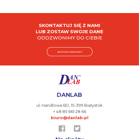
SKONTAKTUJ SIĘ Z NAMI
LUB ZOSTAW SWOJE DANE
ODDZWONIMY DO CIEBIE
ZOSTAW KONTAKT
DANLAB
ul. Handlowa 6D,
15-399 Białystok
+ 48 85 661 28 66
biuro@danlab.pl