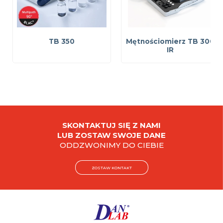
TB 350
Mętnościomierz TB 300
IR
SKONTAKTUJ SIĘ Z NAMI
LUB ZOSTAW SWOJE DANE
ODDZWONIMY DO CIEBIE
ZOSTAW KONTAKT