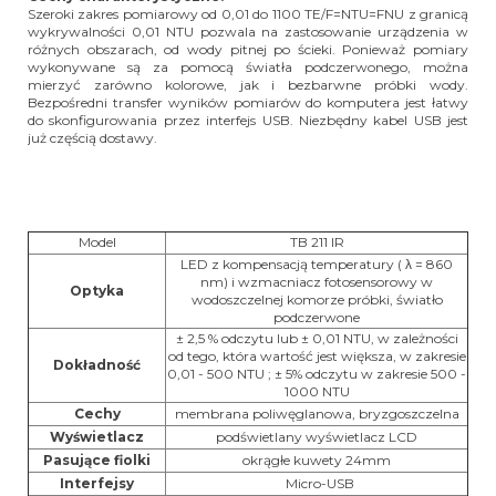
Szeroki zakres pomiarowy od 0,01 do 1100 TE/F=NTU=FNU z granicą
wykrywalności 0,01 NTU pozwala na zastosowanie urządzenia w
różnych obszarach, od wody pitnej po ścieki. Ponieważ pomiary
wykonywane są za pomocą światła podczerwonego, można
mierzyć zarówno kolorowe, jak i bezbarwne próbki wody.
Bezpośredni transfer wyników pomiarów do komputera jest łatwy
do skonfigurowania przez interfejs USB. Niezbędny kabel USB jest
już częścią dostawy.
Model
TB 211 IR
LED z kompensacją temperatury ( λ = 860
nm) i wzmacniacz fotosensorowy w
Optyka
wodoszczelnej komorze próbki, światło
podczerwone
± 2,5 % odczytu lub ± 0,01 NTU, w zależności
od tego, która wartość jest większa, w zakresie
Dokładność
0,01 - 500 NTU ; ± 5% odczytu w zakresie 500 -
1000 NTU
Cechy
membrana poliwęglanowa, bryzgoszczelna
Wyświetlacz
podświetlany wyświetlacz LCD
Pasujące fiolki
okrągłe kuwety 24mm
Interfejsy
Micro-USB