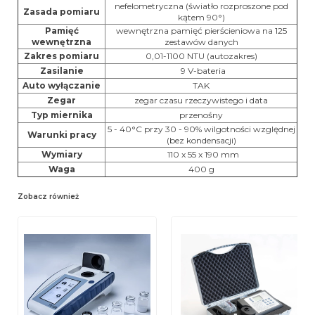
nefelometryczna (światło rozproszone pod
Zasada pomiaru
kątem 90°)
Pamięć
wewnętrzna pamięć pierścieniowa na 125
wewnętrzna
zestawów danych
Zakres pomiaru
0,01-1100 NTU (autozakres)
Zasilanie
9 V-bateria
Auto wyłączanie
TAK
Zegar
zegar czasu rzeczywistego i data
Typ miernika
przenośny
5 - 40°C przy 30 - 90% wilgotności względnej
Warunki pracy
(bez kondensacji)
Wymiary
110 x 55 x 190 mm
Waga
400 g
Zobacz również