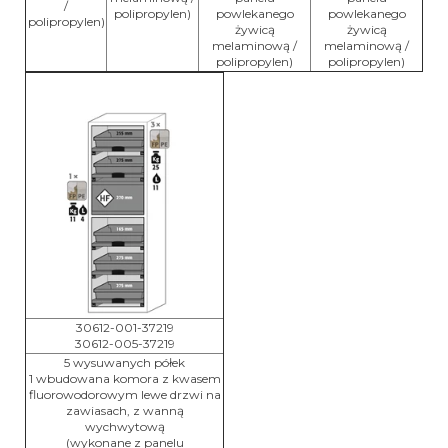
/
polipropylen)
powlekanego
powlekanego
polipropylen)
żywicą
żywicą
melaminową /
melaminową /
polipropylen)
polipropylen)
30612-001-37219
30612-005-37219
5 wysuwanych półek
1
wbudowana komora z kwasem
fluorowodorowym lewe drzwi na
zawiasach, z wanną
wychwytową
(wykonane z panelu