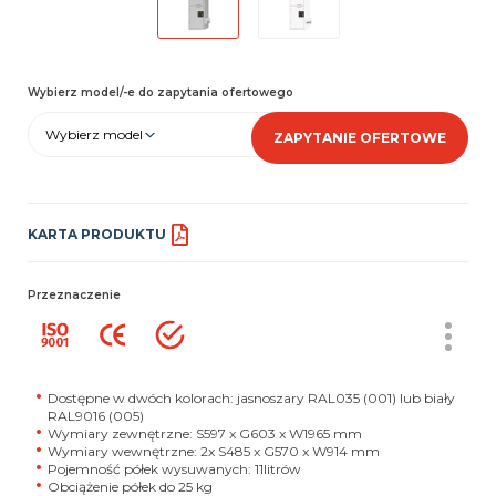
Wybierz model/-e do zapytania ofertowego
Wybierz model
ZAPYTANIE OFERTOWE
KARTA PRODUKTU
Przeznaczenie
Dostępne w dwóch kolorach: jasnoszary RAL035 (001) lub biały
RAL9016 (005)
Wymiary zewnętrzne: S597 x G603 x W1965 mm
Wymiary wewnętrzne: 2x S485 x G570 x W914 mm
Pojemność półek wysuwanych: 11litrów
Obciążenie półek do 25 kg