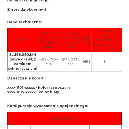
numeru konfiguracji).
Z góry dziękujemy :)
Dane techniczne:
Minimalna
Wymiary
Wymiary
ilość
Maksy
wewnętrzne
zewnętrzne
Waga
Model
powietrza
łado
(W x D x H)
(W x D x H)
[kg]
wywiewanego
[k
[mm]
[mm]
3
10 razy [m
/h]
SL.196.060.MH
(lewe drzwi, z
485 x 570 x
597 x 603 x
165,1
5
3
zamkiem
914
1965
cylindrycznym)
Oznaczenia koloru:
xxxx-001-xxxxx - kolor jasnoszary
xxxx-005-xxxxx - kolor biały
Konfiguracje wyposażenia opcjonalnego:
SL.196.060.MH