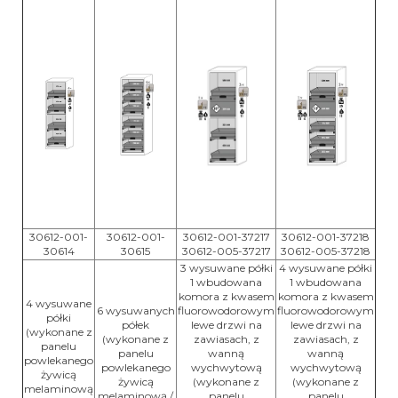
30612-001-
30612-001-
30612-001-37217
30612-001-37218
30614
30615
30612-005-37217
30612-005-37218
3 wysuwane półki
4 wysuwane półki
1
wbudowana
1
wbudowana
komora z kwasem
komora z kwasem
4 wysuwane
6 wysuwanych
fluorowodorowym
fluorowodorowym
półki
półek
lewe drzwi na
lewe drzwi na
(wykonane z
(wykonane z
zawiasach, z
zawiasach, z
panelu
panelu
wanną
wanną
powlekanego
powlekanego
wychwytową
wychwytową
żywicą
żywicą
(wykonane z
(wykonane z
melaminową
melaminową /
panelu
panelu