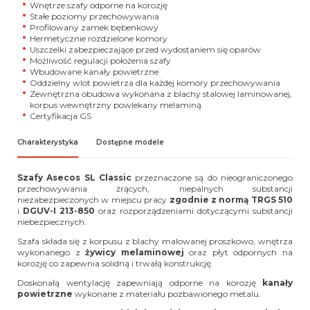
Wnętrze szafy odporne na korozję
Stałe poziomy przechowywania
Profilowany zamek bębenkowy
Hermetycznie rozdzielone komory
Uszczelki zabezpieczające przed wydostaniem się oparów
Możliwość regulacji położenia szafy
Wbudowane kanały powietrzne
Oddzielny wlot powietrza dla każdej komory przechowywania
Zewnętrzna obudowa wykonana z blachy stalowej laminowanej,
korpus wewnętrzny powlekany melaminą
Certyfikacja GS
Charakterystyka
Dostępne modele
Szafy Asecos SL Classic
przeznaczone są do nieograniczonego
przechowywania żrących, niepalnych substancji
niezabezpieczonych w miejscu pracy
zgodnie z normą
TRGS 510
i
DGUV-I 213-850
oraz rozporządzeniami dotyczącymi substancji
niebezpiecznych.
Szafa składa się z korpusu z blachy malowanej proszkowo, wnętrza
wykonanego z
ż
ywicy melaminowej
oraz płyt odpornych na
korozję co zapewnia solidną i trwałą konstrukcję.
Doskonałą wentylację zapewniają odporne na korozję
kanały
powietrzne
wykonane z materiału pozbawionego metalu.