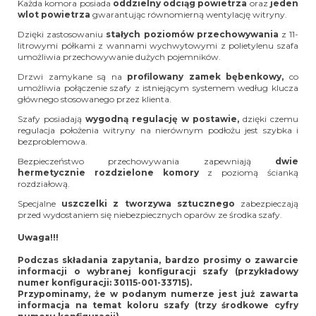
Każda komora posiada
oddzielny odciąg powietrza
oraz
jeden
wlot powietrza
gwarantując równomierną wentylację witryny.
Dzięki zastosowaniu
stałych poziomów przechowywania
z 11-
litrowymi półkami z wannami wychwytowymi z polietylenu szafa
umożliwia przechowywanie dużych pojemników.
Drzwi zamykane są na
profilowany zamek bębenkowy,
co
umożliwia połączenie szafy z istniejącym systemem według klucza
głównego stosowanego przez klienta.
Szafy posiadają
wygodną regulację w postawie,
dzięki czemu
regulacja położenia witryny na nierównym podłożu jest szybka i
bezproblemowa.
Bezpieczeństwo przechowywania zapewniają
dwie
hermetycznie rozdzielone komory
z poziomą ścianką
rozdziałową.
Specjalne
uszczelki z tworzywa sztucznego
zabezpieczają
przed wydostaniem się niebezpiecznych oparów ze środka szafy.
Uwaga!!!
Podczas składania zapytania, bardzo prosimy o zawarcie
informacji o wybranej konfiguracji szafy (przykładowy
numer konfiguracji: 30115-001-33715).
Przypominamy, że w podanym numerze jest już zawarta
informacja na temat koloru szafy (trzy środkowe cyfry