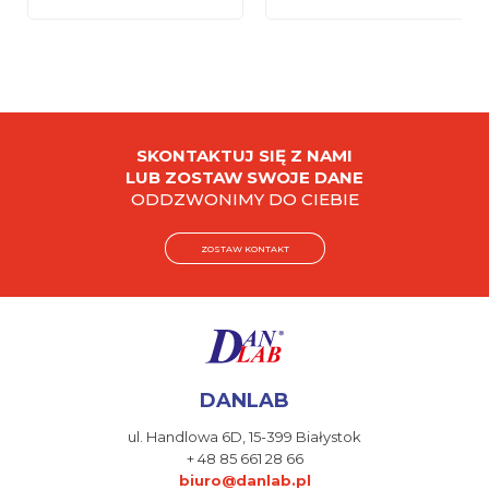
SKONTAKTUJ SIĘ Z NAMI
LUB ZOSTAW SWOJE DANE
ODDZWONIMY DO CIEBIE
ZOSTAW KONTAKT
DANLAB
ul. Handlowa 6D,
15-399 Białystok
+ 48 85 661 28 66
biuro@danlab.pl