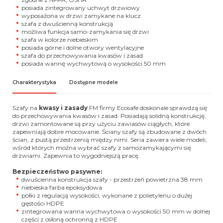
posiada zintegrowany uchwyt drzwiowy
wyposażona w drzwi zamykane na klucz
szafa z dwuścienną konstrukcją
możliwa funkcja samo-zamykania się drzwi
szafa w kolorze niebieskim
posiada górne i dolne otwory wentylacyjne
szafa do przechowywania kwasów i zasad
posiada wannę wychwytową o wysokości 50 mm
Charakterystyka
Dostępne modele
Szafy na
kwasy i zasady
FM firmy Ecosafe doskonale sprawdzą się
do przechowywania kwasów i zasad. Posiadają solidną konstrukcję,
drzwi zamontowane są przy użyciu zawiasów ciągłych, które
zapewniają dobre mocowanie. Ściany szafy są zbudowane z dwóch
ścian, z pustą przestrzenią między nimi. Seria zawiera wiele modeli,
wśród których można wybrać szafy z samozamykającymi się
drzwiami. Zapewnia to wygodniejszą pracę.
Bezpieczeństwo pasywne:
dwuścienna konstrukcja szafy - przestrzeń powietrzna 38 mm
niebieska farba epoksydowa
półki z regulacją wysokości, wykonane z polietylenu o dużej
gęstości HDPE
zintegrowana wanna wychwytowa o wysokości 50 mm w dolnej
części z osłoną ochronną z HDPE