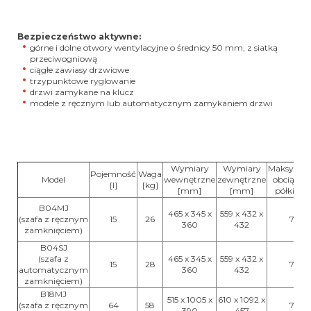
Bezpieczeństwo aktywne:
górne i dolne otwory wentylacyjne o średnicy 50 mm, z siatką
przeciwogniową
ciągłe zawiasy drzwiowe
trzypunktowe ryglowanie
drzwi zamykane na klucz
modele z ręcznym lub automatycznym zamykaniem drzwi
Wymiary
Wymiary
Maksymal
Pojemność
Waga
Model
wewnętrzne
zewnętrzne
obciążeni
[l]
[kg]
[mm]
[mm]
półki [kg
B04MJ
465 x 345 x
559 x 432 x
(szafa z ręcznym
15
26
75
360
432
zamknięciem)
B04SJ
(szafa z
465 x 345 x
559 x 432 x
15
28
75
automatycznym
360
432
zamknięciem)
B18MJ
515 x 1005 x
610 x 1092 x
(szafa z ręcznym
64
58
75
390
457