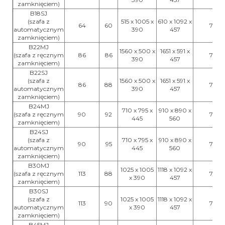
zamknięciem)
B18SJ
(szafa z
515 x 1005 x
610 x 1092 x
64
60
75
automatycznym
390
457
zamknięciem)
B22MJ
1560 x 500 x
1651 x 591 x
(szafa z ręcznym
86
86
75
390
457
zamknięciem)
B22SJ
(szafa z
1560 x 500 x
1651 x 591 x
86
88
75
automatycznym
390
457
zamknięciem)
B24MJ
710 x 795 x
910 x 890 x
(szafa z ręcznym
90
92
75
445
560
zamknięciem)
B24SJ
(szafa z
710 x 795 x
910 x 890 x
90
95
75
automatycznym
445
560
zamknięciem)
B30MJ
1025 x 1005
1118 x 1092 x
(szafa z ręcznym
113
88
75
x 390
457
zamknięciem)
B30SJ
(szafa z
1025 x 1005
1118 x 1092 x
113
90
75
automatycznym
x 390
457
zamknięciem)
B45MJ