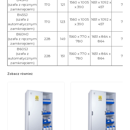
1560 x 1005
1651 x 1092 x
(szafa z ręcznym
170
121
75
x 390
457
zamknięciem)
B45SJ
(szafa z
1560 x 1005
1651 x 1092 x
170
123
75
automatycznym
x 390
457
zamknięciem)
B60MJ
1560 x 770 x
1651 x 864 x
(szafa z ręcznym
228
149
75
780
864
zamknięciem)
B60SJ
(szafa z
1560 x 770 x
1651 x 864 x
228
151
75
automatycznym
780
864
zamknięciem)
Zobacz również