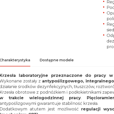
Reg
Pod
Opa
pol
Reg
sie
Odp
dez
pro
Charakterystyka
Dostępne modele
Krzesła laboratoryjne przeznaczone do pracy w
Wykonane zostały z
antypoślizgowego, integralnego
działanie środków dezynfekcyjnych, tłuszczów, roztwor
Krzesła obrotowe z podnóżkiem i podłokietnikami zape
w trakcie wielogodzinnej pracy
.
Pięciorami
antypoślizgowymi gwarantuje stabilność krzesła.
Dodatkowym atutem jest możliwość
regulacji wys