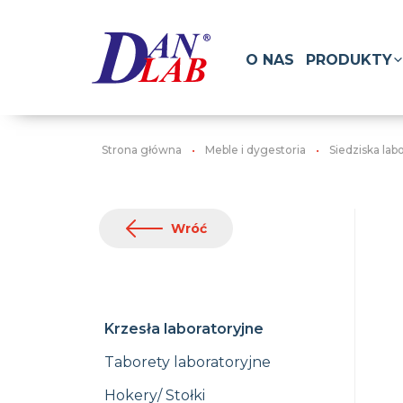
O NAS
PRODUKTY
Strona główna
Meble i dygestoria
Siedziska lab
Wróć
Krzesła laboratoryjne
Taborety laboratoryjne
Hokery/ Stołki