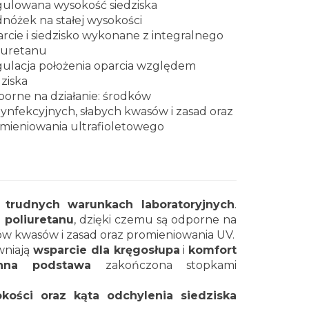
ulowana wysokość siedziska
nóżek na stałej wysokości
rcie i siedzisko wykonane z integralnego
iuretanu
ulacja położenia oparcia względem
dziska
orne na działanie: środków
ynfekcyjnych, słabych kwasów i zasad oraz
mieniowania ultrafioletowego
 trudnych warunkach laboratoryjnych
.
 poliuretanu
, dzięki czemu są odporne na
ów kwasów i zasad oraz promieniowania UV.
wniają
wsparcie dla kręgosłupa
i
komfort
enna podstawa
zakończona stopkami
okości oraz kąta odchylenia siedziska