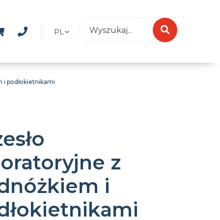
PL
 i podłokietnikami
zesło
oratoryjne z
dnóżkiem i
dłokietnikami