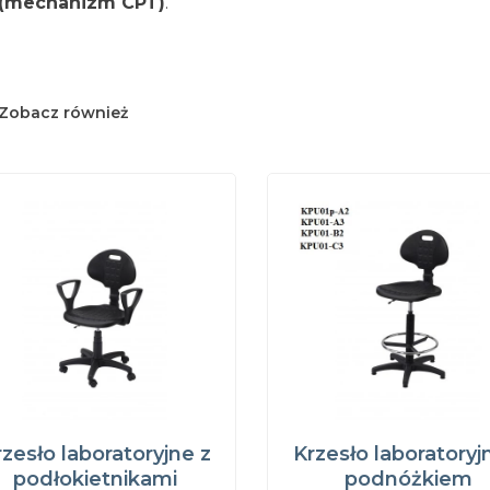
(mechanizm CPT)
.
Zobacz również
zesło laboratoryjne z
Krzesło laboratoryj
podłokietnikami
podnóżkiem