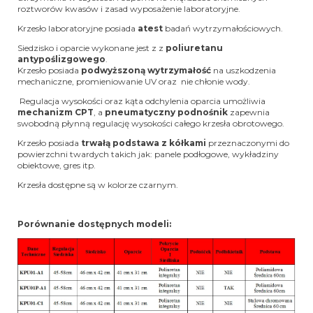
roztworów kwasów i zasad wyposażenie laboratoryjne.
Krzesło laboratoryjne posiada
atest
badań wytrzymałościowych.
Siedzisko i oparcie wykonane jest z z
poliuretanu
antypoślizgowego
.
Krzesło posiada
podwyższoną wytrzymałość
na uszkodzenia
mechaniczne, promieniowanie UV oraz nie chłonie wody.
Regulacja wysokości oraz kąta odchylenia oparcia umożliwia
mechanizm CPT
, a
pneumatyczny podnośnik
zapewnia
swobodną płynną regulację wysokości całego krzesła obrotowego.
Krzesło posiada
trwałą podstawa z kółkami
przeznaczonymi do
powierzchni twardych takich jak: panele podłogowe, wykładziny
obiektowe, gres itp.
Krzesła dostępne są w kolorze czarnym.
Porównanie dostępnych modeli: