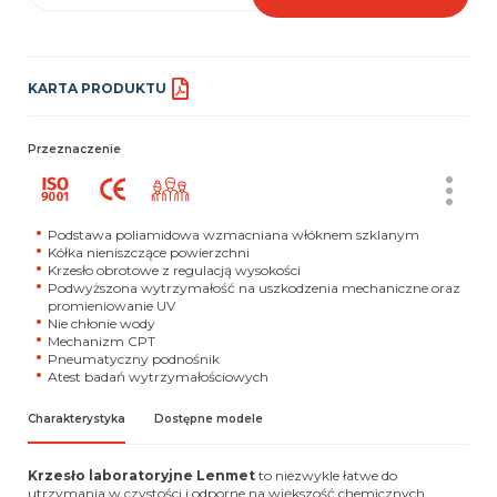
KARTA PRODUKTU
Przeznaczenie
Podstawa poliamidowa wzmacniana włóknem szklanym
Kółka nieniszczące powierzchni
Krzesło obrotowe z regulacją wysokości
Podwyższona wytrzymałość na uszkodzenia mechaniczne oraz
promieniowanie UV
Nie chłonie wody
Mechanizm CPT
Pneumatyczny podnośnik
Atest badań wytrzymałościowych
Charakterystyka
Dostępne modele
Krzesło laboratoryjne Lenmet
to niezwykle łatwe do
utrzymania w czystości i odporne na większość chemicznych