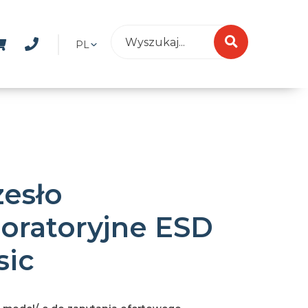
PL
zesło
boratoryjne ESD
sic