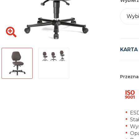
Wybierz
Wybi
KARTA
Przezna
ESD
Sta
Wys
Opa