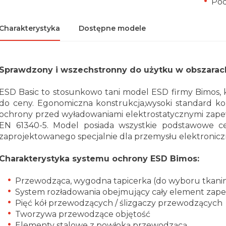
Pod
Charakterystyka
Dostępne modele
Sprawdzony i wszechstronny do użytku w obszarac
ESD Basic to stosunkowo tani model ESD firmy Bimos, 
do ceny. Egonomiczna konstrukcja,
wysoki standard k
ochrony przed wyładowaniami elektrostatycznymi zape
EN 61340-5. Model posiada wszystkie podstawowe c
zaprojektowanego specjalnie dla przemysłu elektronic
Charakterystyka systemu ochrony ESD Bimos:
Przewodząca, wygodna tapicerka (do wyboru tkanin
System rozładowania obejmujący cały element zap
Pięć kół przewodzących / ślizgaczy przewodzących
Tworzywa przewodzące objętość
Elementy stalowe z powłoką przewodzącą