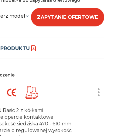
 model/-e do zapytania ofertowego
erz model
ZAPYTANIE OFERTOWE
 PRODUKTU
czenie
 Basic 2 z kółkami
łe oparcie kontaktowe
okość siedziska 470 - 610 mm
rcie o regulowanej wysokości