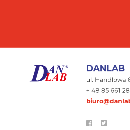
DANLAB
ul. Handlowa 
+ 48 85 661 28
biuro@danlab