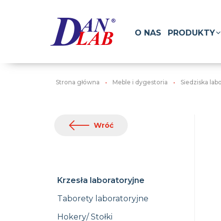
O NAS
PRODUKTY
Strona główna
Meble i dygestoria
Siedziska lab
Wróć
Krzesła laboratoryjne
Taborety laboratoryjne
Hokery/ Stołki