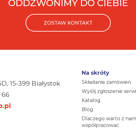
ODDZWONIMY DO CIEBIE
ZOSTAW KONTAKT
Na skróty
Składanie zamówień
6D,
15-399 Białystok
Wyślij zgłoszenie ser
 66
Katalog
.pl
Blog
Dlaczego warto z nam
współpracować