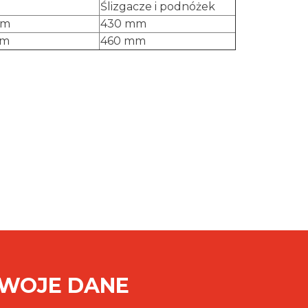
Ślizgacze i podnóżek
mm
430 mm
mm
460 mm
SWOJE DANE