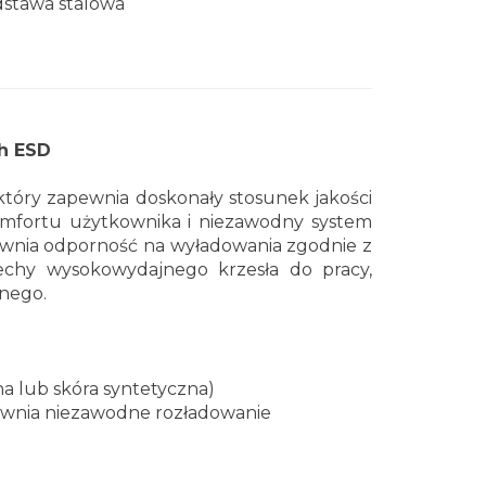
stawa stalowa
h ESD
który zapewnia doskonały stosunek jakości
omfortu użytkownika i niezawodny system
wnia odporność na wyładowania zgodnie z
echy wysokowydajnego krzesła do pracy,
znego.
a lub skóra syntetyczna)
ewnia niezawodne rozładowanie