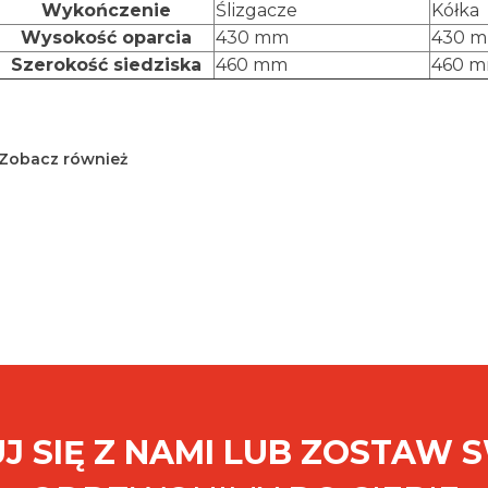
Wykończenie
Ślizgacze
Kółka
Wysokość oparcia
430 mm
430 
Szerokość siedziska
460 mm
460 
Zobacz również
J SIĘ Z NAMI LUB ZOSTAW 