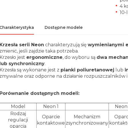
4 k
10-
Charakterystyka
Dostępne modele
Krzesła serii Neon
charakteryzują się
wymienianymi e
zmienić, jeśli zajdzie taka potrzeba.
Krzesło jest
ergonomiczne
, do wyboru są
dwa mechani
lub synchroniczny
.
Krzesła są wykonane jest z
pianki poliuretanowej
lub
i
zmywalne oraz odporne na działanie rozpuszczalników 
Porównanie dostępnych modeli:
Model
Neon 1
Neon
Rodzaj
Oparcie
Mechanizm
Oparc
regulacji
kontaktowe
zsynchronizowany
kontak
oparcia