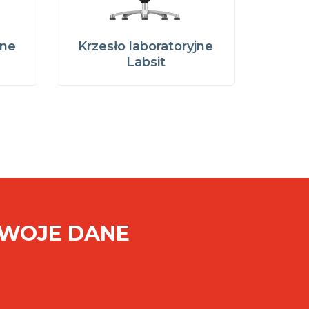
jne
Krzesło laboratoryjne
Labsit
SWOJE DANE