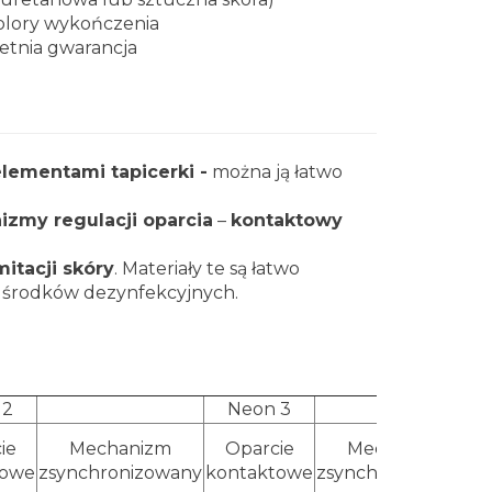
olory wykończenia
letnia gwarancja
lementami tapicerki -
można ją łatwo
zmy regulacji oparcia
–
kontaktowy
mitacji skóry
. Materiały te są łatwo
i środków dezynfekcyjnych.
 2
Neon 3
ie
Mechanizm
Oparcie
Mechanizm
towe
zsynchronizowany
kontaktowe
zsynchronizowany