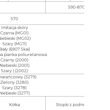
590-870
570
Imitacja skóry
Czarna (MG01)
Niebieski (MG02)
Szary (MG11)
Biały (6907 Skai)
na pianka poliuretanowa
Czarny (2000)
Niebieski (2001)
Szary ( (2002)
arańczowy (3279)
Zielony (3280)
Szary (3278)
Niebieski (3277)
Kółka
Stopki z podnóżkiem