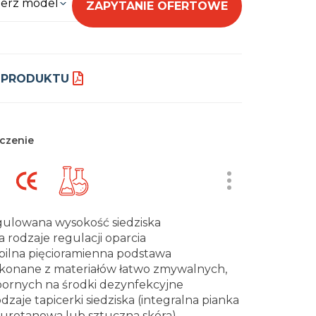
erz model
ZAPYTANIE OFERTOWE
 PRODUKTU
czenie
ulowana wysokość siedziska
 rodzaje regulacji oparcia
bilna pięcioramienna podstawa
onane z materiałów łatwo zmywalnych,
ornych na środki dezynfekcyjne
odzaje tapicerki siedziska (integralna pianka
iuretanowa lub sztuczna skóra)