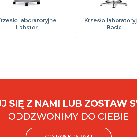
rzesło laboratoryjne
Krzesło laboratory
Labster
Basic
J SIĘ Z NAMI LUB ZOSTAW 
ODDZWONIMY DO CIEBIE
ZOSTAW KONTAKT