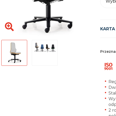
Wybi
KARTA
Przezna
Reg
Dwa
Sta
Wyk
odp
2 r
pol