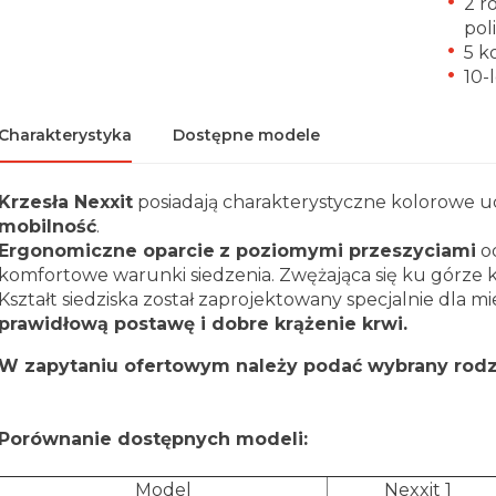
2 r
pol
5 k
10-
Charakterystyka
Dostępne modele
Krzesła Nexxit
posiadają charakterystyczne kolorowe u
mobilność
.
Ergonomiczne oparcie
z poziomymi przeszyciami
od
komfortowe warunki siedzenia. Zwężająca się ku górze 
Kształt siedziska został zaprojektowany specjalnie dla m
prawidłową postawę i dobre krążenie krwi.
W zapytaniu ofertowym należy podać wybrany rodz
Porównanie dostępnych modeli:
Model
Nexxit 1