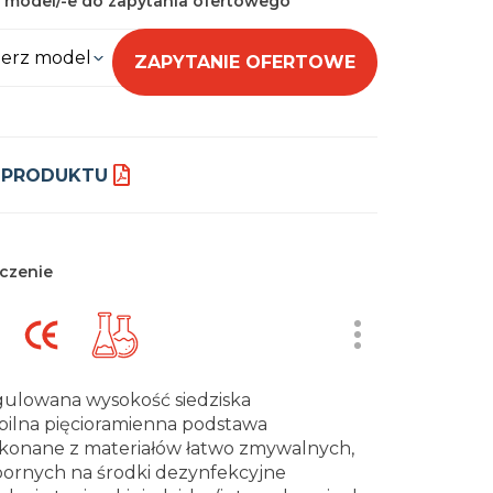
 model/-e do zapytania ofertowego
erz model
ZAPYTANIE OFERTOWE
 PRODUKTU
czenie
ulowana wysokość siedziska
bilna pięcioramienna podstawa
onane z materiałów łatwo zmywalnych,
ornych na środki dezynfekcyjne