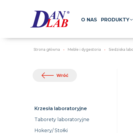
O NAS
PRODUKTY
Strona główna
Meble i dygestoria
Siedziska lab
Wróć
Krzesła laboratoryjne
Taborety laboratoryjne
Hokery/ Stołki