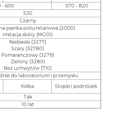
 - 600
570 - 820
530
Czarny
lna pianka poliuretanowa (2000)
Imitacja skóry (MG01)
Niebieski (3277)
Szary (32780)
Pomarańczowy (3279)
Zielony (3280)
Bez uchwytów (710)
nie do laboratorium i przemysłu
Kółka
Stopki i podnóżek
Tak
10 lat