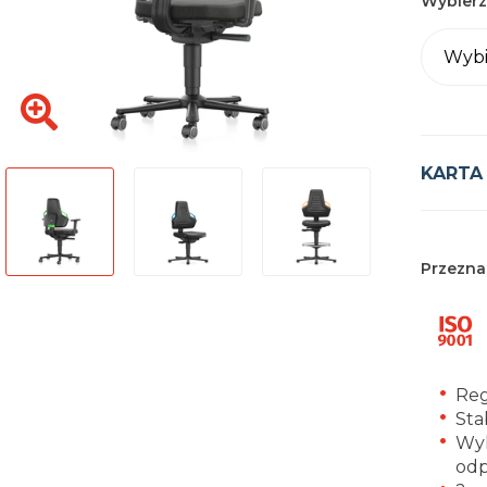
Wybierz
Wybi
KARTA
Przezna
Reg
Sta
Wyk
odp