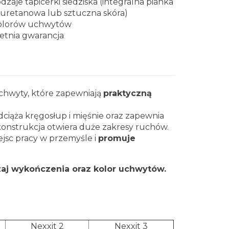
odzaje tapicerki siedziska (integralna pianka
iuretanowa lub sztuczna skóra)
olorów uchwytów
letnia gwarancja
chwyty, które zapewniają
praktyczną
ciąża kręgosłup i mięśnie oraz zapewnia
konstrukcja otwiera duże zakresy ruchów.
iejsc pracy w przemyśle i
promuje
aj wykończenia oraz kolor uchwytów.
Nexxit 2
Nexxit 3