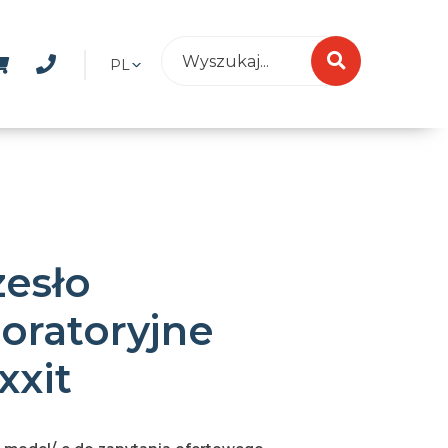
PL
zesło
boratoryjne
xxit