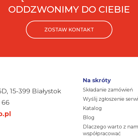
ODDZWONIMY DO CIEBIE
ZOSTAW KONTAKT
Na skróty
Składanie zamówień
6D,
15-399 Białystok
Wyślij zgłoszenie ser
 66
Katalog
.pl
Blog
Dlaczego warto z nam
współpracować