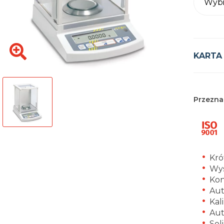
Wybi
KARTA
Przezna
Krót
Wys
Kon
Aut
Kal
Au
Sol