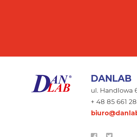
DANLAB
ul. Handlowa 
+ 48 85 661 28
biuro@danlab