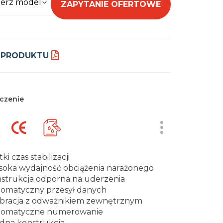
erz model
ZAPYTANIE OFERTOWE
 PRODUKTU
czenie
ki czas stabilizacji
oka wydajność obciążenia narażonego
strukcja odporna na uderzenia
omatyczny przesył danych
ibracja z odważnikiem zewnętrznym
tomatyczne numerowanie
idna konstrukcja