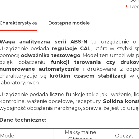
Reg
Charakterystyka
Dostępne modele
Waga analityczna serii ABS-N
to urządzenie o k
Urządzenie posiada
regulacje CAL
, która w szybki 
pomocą
odważnika testowego
. Model ten umożliwia 
dzięki połączeniu
funkcji tarowania czy drukow
numerowane automatycznie
i drukowane z odpow
charakteryzuje się
krótkim czasem stabilizacji
w g
laboratoryjnych.
Urządzenie posiada liczne funkcje takie jak : ważenie, 
kontrolne, ważenie docelowe, receptury.
Solidna kons
wydajność obciążenia narożnego, sprawia, że jest to ur
Dane techniczne:
Maksymalne
Model
Odczyt