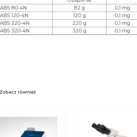
Obiążenie
ABS 80-4N
82 g
0,1 mg
ABS 120-4N
120 g
0,1 mg
ABS 220-4N
220 g
0,1 mg
ABS 320-4N
320 g
0,1 mg
Zobacz również