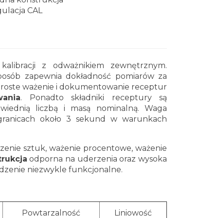
ulacja CAL
alibracji z odważnikiem zewnętrznym.
sposób zapewnia dokładność pomiarów za
proste ważenie i dokumentowanie receptur
ania
. Ponadto składniki receptury są
iednią liczbą i masą nominalną. Waga
ranicach około 3 sekund w warunkach
liczenie sztuk, ważenie procentowe, ważenie
trukcja
odporna na uderzenia oraz wysoka
ządzenie niezwykle funkcjonalne.
Powtarzalność
Liniowość