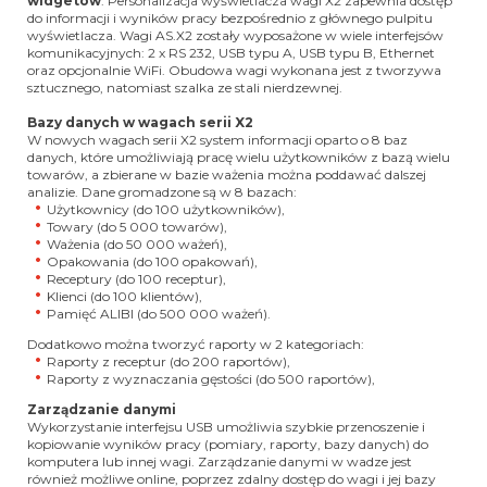
widgetów
. Personalizacja wyświetlacza wagi X2 zapewnia dostęp
do informacji i wyników pracy bezpośrednio z głównego pulpitu
wyświetlacza. Wagi AS.X2 zostały wyposażone w wiele interfejsów
komunikacyjnych: 2 x RS 232, USB typu A, USB typu B, Ethernet
oraz opcjonalnie WiFi. Obudowa wagi wykonana jest z tworzywa
sztucznego, natomiast szalka ze stali nierdzewnej.
Bazy danych w wagach serii X2
W nowych wagach serii X2 system informacji oparto o 8 baz
danych, które umożliwiają pracę wielu użytkowników z bazą wielu
towarów, a zbierane w bazie ważenia można poddawać dalszej
analizie. Dane gromadzone są w 8 bazach:
Użytkownicy (do 100 użytkowników),
Towary (do 5 000 towarów),
Ważenia (do 50 000 ważeń),
Opakowania (do 100 opakowań),
Receptury (do 100 receptur),
Klienci (do 100 klientów),
Pamięć ALIBI (do 500 000 ważeń).
Dodatkowo można tworzyć raporty w 2 kategoriach:
Raporty z receptur (do 200 raportów),
Raporty z wyznaczania gęstości (do 500 raportów),
Zarządzanie danymi
Wykorzystanie interfejsu USB umożliwia szybkie przenoszenie i
kopiowanie wyników pracy (pomiary, raporty, bazy danych) do
komputera lub innej wagi. Zarządzanie danymi w wadze jest
również możliwe online, poprzez zdalny dostęp do wagi i jej bazy