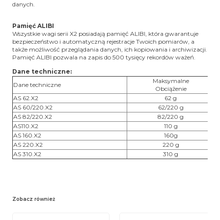
danych.
Pamięć ALIBI
Wszystkie wagi serii X2 posiadają pamięć ALIBI, która gwarantuje
bezpieczeństwo i automatyczną rejestracje Twoich pomiarów, a
także możliwość przeglądania danych, ich kopiowania i archiwizacji.
Pamięć ALIBI pozwala na zapis do 500 tysięcy rekordów ważeń.
Dane techniczne:
Maksymalne
Dane techniczne
Obciążenie
AS 62.X2
62 g
AS 60/220.X2
62/220 g
AS 82/220.X2
82/220 g
AS110.X2
110 g
AS 160.X2
160g
AS 220.X2
220 g
AS 310.X2
310 g
Zobacz również