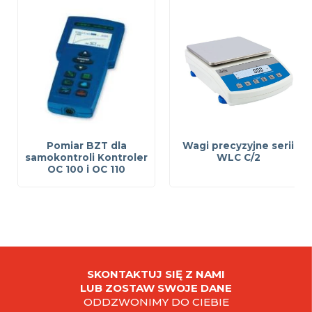
Pomiar BZT dla
Wagi precyzyjne serii
samokontroli Kontroler
WLC C/2
OC 100 i OC 110
SKONTAKTUJ SIĘ Z NAMI
LUB ZOSTAW SWOJE DANE
ODDZWONIMY DO CIEBIE