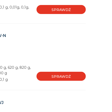
,1 g, 0,01g, 0,1g,
SPRAWDŹ
W-N
0 g, 620 g, 820 g,
00 g
SPRAWDŹ
0,1 g
WJ