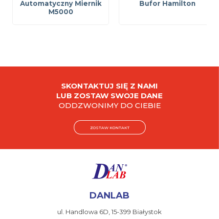
Automatyczny Miernik
Bufor Hamilton
M5000
SKONTAKTUJ SIĘ Z NAMI
LUB ZOSTAW SWOJE DANE
ODDZWONIMY DO CIEBIE
ZOSTAW KONTAKT
DANLAB
ul. Handlowa 6D,
15-399 Białystok