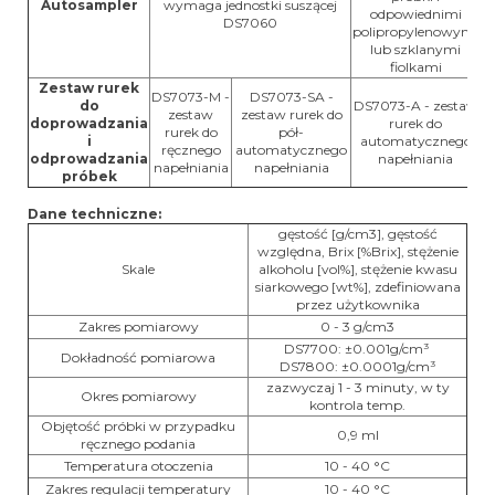
Autosampler
wymaga jednostki suszącej
odpowiednimi
DS7060
polipropylenowymi
lub szklanymi
fiolkami
Zestaw rurek
DS7073-M -
DS7073-SA -
do
DS7073-A - zestaw
zestaw
zestaw rurek do
doprowadzania
rurek do
rurek do
pół-
i
automatycznego
ręcznego
automatycznego
odprowadzania
napełniania
napełniania
napełniania
próbek
Dane techniczne:
gęstość [g/cm3], gęstość
względna, Brix [%Brix], stężenie
Skale
alkoholu [vol%], stężenie kwasu
siarkowego [wt%], zdefiniowana
przez użytkownika
Zakres pomiarowy
0 - 3 g/cm3
DS7700: ±0.001g/cm³
Dokładność pomiarowa
DS7800: ±0.0001g/cm³
zazwyczaj 1 - 3 minuty, w ty
Okres pomiarowy
kontrola temp.
Objętość próbki w przypadku
0,9 ml
ręcznego podania
Temperatura otoczenia
10 - 40 °C
Zakres regulacji temperatury
10 - 40 °C