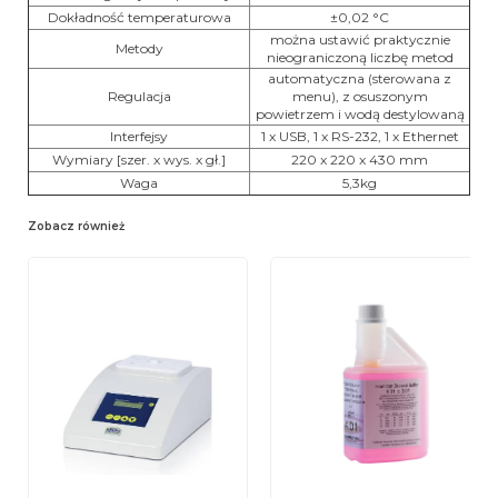
Dokładność temperaturowa
±0,02 °C
można ustawić praktycznie
Metody
nieograniczoną liczbę metod
automatyczna (sterowana z
Regulacja
menu), z osuszonym
powietrzem i wodą destylowaną
Interfejsy
1 x USB, 1 x RS-232, 1 x Ethernet
Wymiary [szer. x wys. x gł.]
220 x 220 x 430 mm
Waga
5,3kg
Zobacz również