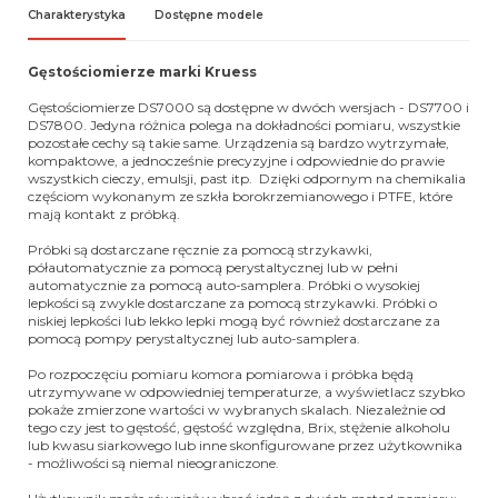
Charakterystyka
Dostępne modele
Gęstościomierze marki Kruess
Gęstościomierze DS7000 są dostępne w dwóch wersjach - DS7700 i
DS7800. Jedyna różnica polega na dokładności pomiaru, wszystkie
pozostałe cechy są takie same. Urządzenia są bardzo wytrzymałe,
kompaktowe, a jednocześnie precyzyjne i odpowiednie do prawie
wszystkich cieczy, emulsji, past itp. Dzięki odpornym na chemikalia
częściom wykonanym ze szkła borokrzemianowego i PTFE, które
mają kontakt z próbką.
Próbki są dostarczane ręcznie za pomocą strzykawki,
półautomatycznie za pomocą perystaltycznej lub w pełni
automatycznie za pomocą auto-samplera. Próbki o wysokiej
lepkości są zwykle dostarczane za pomocą strzykawki. Próbki o
niskiej lepkości lub lekko lepki mogą być również dostarczane za
pomocą pompy perystaltycznej lub auto-samplera.
Po rozpoczęciu pomiaru komora pomiarowa i próbka będą
utrzymywane w odpowiedniej temperaturze, a wyświetlacz szybko
pokaże zmierzone wartości w wybranych skalach. Niezależnie od
tego czy jest to gęstość, gęstość względna, Brix, stężenie alkoholu
lub kwasu siarkowego lub inne skonfigurowane przez użytkownika
- możliwości są niemal nieograniczone.