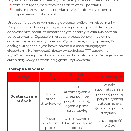
Użytkownik może również wybrać jedną z dwóch metod pomiaru:
pomiar z ręcznym wprowadzaniem czasu pomiaru
zoptymalizowany czas pomiaru dzięki automatycznemu
rozpoznawaniu stabilności.
Urządzenia zawsze wymagają objętości próbki mniejszej niż 1 ml.
Oscylator U-rurkowy jest czyszczony poprzez przepłukanie go
odpowiednim medium dostarczanym ze strzykawką lub pompą
perystaltyczną. Gęstościomierze są wyposażone w intuicyjny,
dobrze zorganizowany interfejs użytkownika, który sprawia, że
obsługa urządzenia jest łatwa nawet dla osób niebędących
ekspertami. Najnowocześniejszy wyświetlacz TFT zapewnia
wyraźne i jasne przedstawienie wszystkich informacji. Zintegrowany
ekran dotykowy zapewnia wygodę użytkowania.
Dostępne modele:
M -
SA - pół-
Wersja
A - automatyczn
manualna
automatyczna
w pełni
pół-
automatycznie za
automatycznie
ręcznie
pomocą pompy
Dostarczanie
przez pompę
przez
perystaltycznej
próbek
perystaltyczną;
strzykawkę
autosamplera,
ręcznie przez
ręcznie za pomocą
strzykawkę
strzykawki
Niska
Umiarkowana
Duża objętość
objętość
lub duża objętość
próbki
próbki
próbki