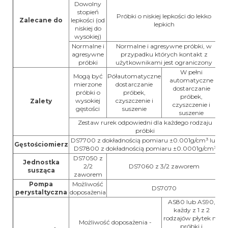
Dowolny
stopień
Próbki o niskiej lepkości do lekko
Zalecane do
lepkości (od
lepkich
niskiej do
wysokiej)
Normalne i
Normalne i agresywne próbki, w
agresywne
przypadku których kontakt z
próbki
użytkownikami jest ograniczony
W pełni
Mogą być
Półautomatyczne
automatyczne
mierzone
dostarczanie
dostarczanie
próbki o
próbek,
próbek,
wysokiej
czyszczenie i
Zalety
czyszczenie i
gęstości
suszenie
suszenie
Zestaw rurek odpowiedni dla każdego rodzaju
próbki
DS7700 z dokładnością pomiaru ±0.001g/cm³ lub
Gęstościomierz
DS7800 z dokładnością pomiaru ±0.0001g/cm³
DS7050 z
Jednostka
2/2
DS7060 z 3/2 zaworem
susząca
zaworem
Pompa
Możliwość
DS7070
perystaltyczna
doposażenia
AS80 lub AS90,
każdy z 1 z 2
rodzajów płytek na
Możliwość doposażenia -
próbki i