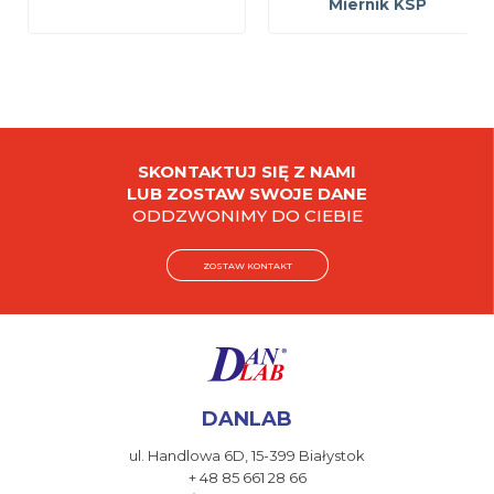
Miernik KSP
SKONTAKTUJ SIĘ Z NAMI
LUB ZOSTAW SWOJE DANE
ODDZWONIMY DO CIEBIE
ZOSTAW KONTAKT
DANLAB
ul. Handlowa 6D,
15-399 Białystok
+ 48 85 661 28 66