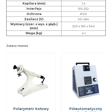
Kapilara (mm)
1,4
Interfejs
RS-232
Ochrona
IP20
Zasilacz (V)
90–264
Wymiary (szer. x wys. x głęb.)
220 x 150 x 340
(mm)
Waga (kg)
4,1
Zobacz również
Polarymetr kołowy
Półautomatyczny