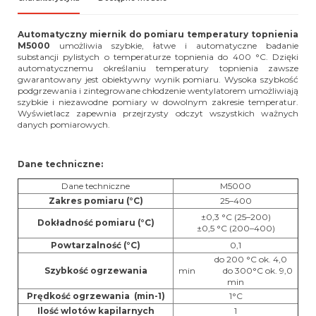
Automatyczny miernik do pomiaru temperatury topnienia
M5000
umożliwia szybkie, łatwe i automatyczne badanie
substancji pylistych o temperaturze topnienia do 400 °C. Dzięki
automatycznemu określaniu temperatury topnienia zawsze
gwarantowany jest obiektywny wynik pomiaru. Wysoka szybkość
podgrzewania i zintegrowane chłodzenie wentylatorem umożliwiają
szybkie i niezawodne pomiary w dowolnym zakresie temperatur.
Wyświetlacz zapewnia przejrzysty odczyt wszystkich ważnych
danych pomiarowych.
Dane techniczne:
Dane techniczne
M5000
Zakres pomiaru (°C)
25–400
±0,3 °C (25–200)
Dokładność pomiaru (°C)
±0,5 °C (200–400)
Powtarzalność (°C)
0,1
do 200 °C ok. 4,0
Szybkość ogrzewania
min do 300°C ok. 9,0
min
Prędkość ogrzewania (min-1)
1°C
Ilość wlotów kapilarnych
1