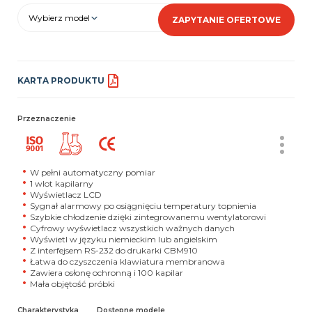
Wybierz model
ZAPYTANIE OFERTOWE
KARTA PRODUKTU
Przeznaczenie
W pełni automatyczny pomiar
1 wlot kapilarny
Wyświetlacz LCD
Sygnał alarmowy po osiągnięciu temperatury topnienia
Szybkie chłodzenie dzięki zintegrowanemu wentylatorowi
Cyfrowy wyświetlacz wszystkich ważnych danych
Wyświetl w języku niemieckim lub angielskim
Z interfejsem RS-232 do drukarki CBM910
Łatwa do czyszczenia klawiatura membranowa
Zawiera osłonę ochronną i 100 kapilar
Mała objętość próbki
Charakterystyka
Dostępne modele