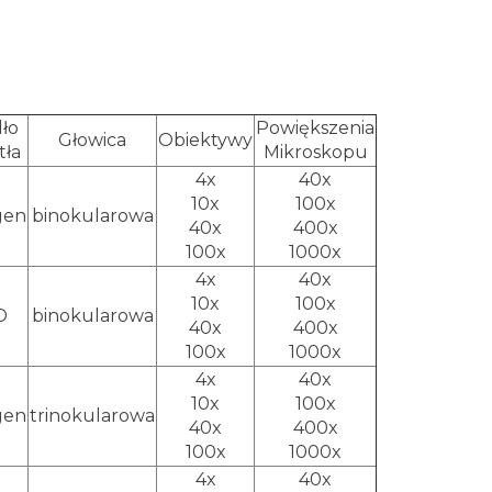
ło
Powiększenia
Głowica
Obiektywy
tła
Mikroskopu
4x
40x
10x
100x
gen
binokularowa
40x
400x
100x
1000x
4x
40x
10x
100x
D
binokularowa
40x
400x
100x
1000x
4x
40x
10x
100x
gen
trinokularowa
40x
400x
100x
1000x
4x
40x