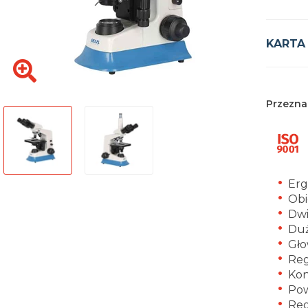
KARTA
Przezna
Er
Obi
Dwi
Duż
Gło
Reg
Kon
Pow
Reg