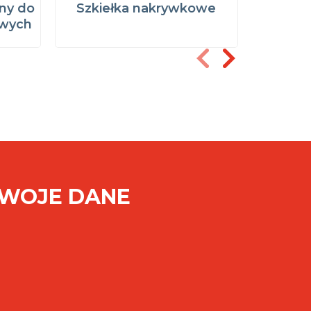
ny do
Szkiełka nakrywkowe
Pinc
owych
szkieł
SWOJE DANE