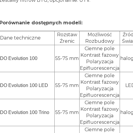
zestawy filtrów B i G, opcjonalnie: U i V.
Porównanie dostępnych modeli:
Rozstaw
Możliwość
Źród
Dane techniczne
Źrenic
Rozbudowy
Świa
Ciemne pole
Kontrast fazowy
55-75 mm
halo
DO Evolution 100
Polaryzacja
Epifluorescencja
Ciemne pole
Kontrast fazowy
55-75 mm
LE
DO Evolution 100 LED
Polaryzacja
Epifluorescencja
Ciemne pole
Kontrast fazowy
55-75 mm
halo
DO Evolution 100 Trino
Polaryzacja
Epifluorescencja
Ciemne pole