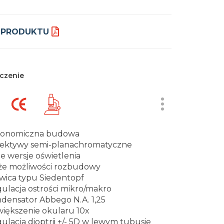
 PRODUKTU
czenie
gonomiczna budowa
ektywy semi-planachromatyczne
e wersje oświetlenia
e możliwości rozbudowy
wica typu Siedentopf
ulacja ostrości mikro/makro
densator Abbego N.A. 1,25
iększenie okularu 10x
ulacja dioptrii +/- 5D w lewym tubusie