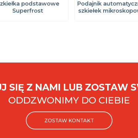
zkiełka podstawowe
Podajnik automatycz
Superfrost
szkiełek mikroskop
J SIĘ Z NAMI LUB ZOSTAW 
ODDZWONIMY DO CIEBIE
ZOSTAW KONTAKT