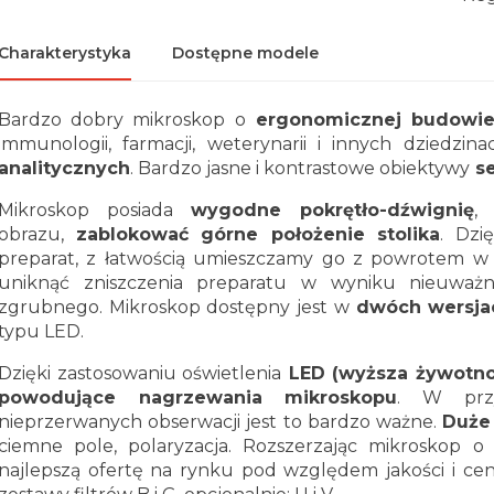
Charakterystyka
Dostępne modele
Bardzo dobry mikroskop o
ergonomicznej budowi
immunologii, farmacji, weterynarii i innych dziedz
analitycznych
.
Bardzo jasne i kontrastowe obiektywy
s
Mikroskop posiada
wygodne pokrętło-dźwignię
,
obrazu,
zablokować górne położenie stolika
. Dzi
preparat, z łatwością umieszczamy go z powrotem w p
uniknąć zniszczenia preparatu w wyniku nieuważn
zgrubnego.
Mikroskop dostępny jest w
dwóch wersjac
typu LED.
Dzięki zastosowaniu oświetlenia
LED (wyższa żywotno
powodujące nagrzewania mikroskopu
. W przy
nieprzerwanych obserwacji jest to bardzo ważne.
Duże
ciemne pole, polaryzacja. Rozszerzając mikroskop o
najlepszą ofertę na rynku pod względem jakości i ce