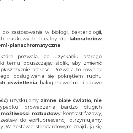
e
do zastosowania w biologii, bakteriologii,
inach naukowych. Idealny do
laboratoriów
emi-planachromatyczne
.
 które pozwala, po uzyskaniu ostrego
ęki temu opuszczając stolik, aby zmienić
łaszczyźnie ostrości. Pozwala to również
ego posługiwania się pokrętłem ruchu
h oświetlenia
: halogenowe lub diodowe
ść)
uzyskujemy
zimne białe światło
,
nie
padku prowadzenia bardzo długich
 możliwości rozbudow
y: kontrast fazowy,
 zestaw do epifluorescencji otrzymujemy
ny. W zestawie standardowym znajdują się