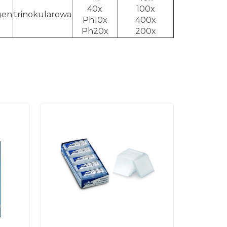
40x
100x
gen
trinokularowa
Ph10x
400x
Ph20x
200x