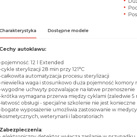
Duż
Pod
Pos
Charakterystyka
Dostępne modele
Cechy autoklawu:
-pojemność: 12 l Extended
-cykle sterylizacji 28 min przy 121°C
-całkowita automatyzacja procesu sterylizacji
-niewielka waga i stosunkowo duża pojemność komory 
-wygodne uchwyty pozwalające na łatwe przenoszenie
-krótka wymagana przerwa między cyklami (zaledwie 5 
-łatwość obsługi - specjalne szkolenie nie jest konieczne
-bogate wyposażenie umożliwia zastosowanie w medycyni
kosmetycznych,
weterynarii i laboratoriach
Zabezpieczenia
:
- elektroniczny detektor wyłącza zasilanie w przypadku z