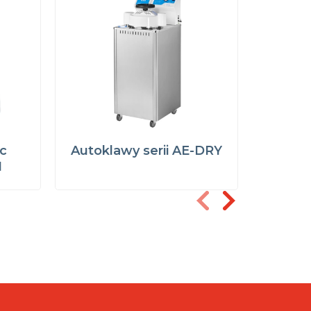
ic
Autoklawy serii AE-DRY
Autokla
1