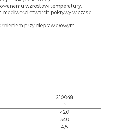
olowanemu wzrostowi temperatury,
 możliwości otwarcia pokrywy w czasie
ciśnieniem przy nieprawidłowym
210048
12
420
340
4,8