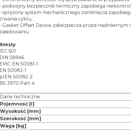
- podwójny bezpiecznik termiczny zapobiega niekontr
- sprężony system mechanicznego zamknięcia zapobiega
trwania cyklu,
- Gasket Offset Device zabezpiecza przed nadmiernym 
załadowaniu.
Atesty
IEC 601
DIN 58946
EMC: EN 50081-1
EN 50082-1
prEN 50082-2
BS 3970 Part 4
Dane techniczne
Pojemność [l]
Wysokość [mm]
Szerokość [mm]
Waga [kg]