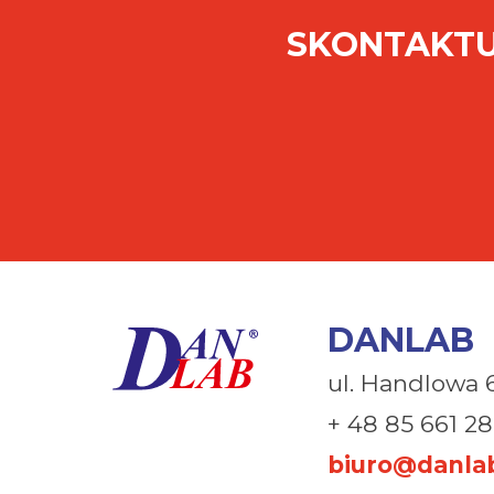
SKONTAKTU
DANLAB
ul. Handlowa 
+ 48 85 661 28
biuro@danlab