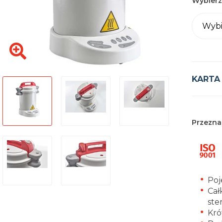
Wybierz
Wybi
KARTA
Przezna
Poj
Cał
ster
Kró