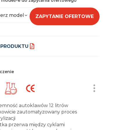
 model/-e do zapytania ofertowego
erz model
ZAPYTANIE OFERTOWE
 PRODUKTU
czenie
emność autoklawów 12 litrów
kowicie zautomatyzowany proces
ylizacji
tka przerwa między cyklami