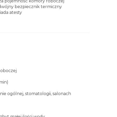
a pojemność komory roboczej
wójny bezpiecznik termiczny
iada atesty
roboczej
min)
e ogólnej, stomatologii, salonach
byt małej ilości wody,