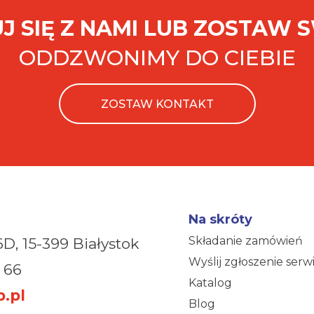
J SIĘ Z NAMI LUB ZOSTAW 
ODDZWONIMY DO CIEBIE
ZOSTAW KONTAKT
Na skróty
Składanie zamówień
6D,
15-399 Białystok
Wyślij zgłoszenie ser
 66
Katalog
.pl
Blog