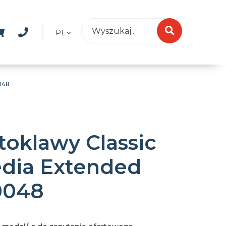
PL
048
toklawy Classic
dia Extended
0048