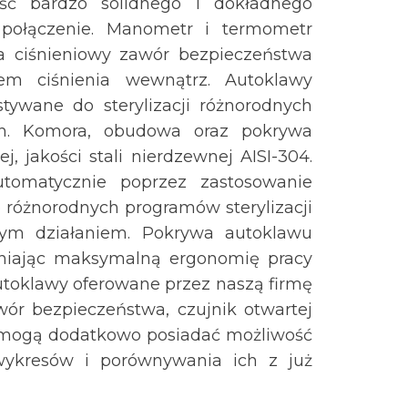
ość bardzo solidnego i dokładnego
 połączenie. Manometr i termometr
 ciśnieniowy zawór bezpieczeństwa
em ciśnienia wewnątrz. Autoklawy
tywane do sterylizacji różnorodnych
ych. Komora, obudowa oraz pokrywa
 jakości stali nierdzewnej AISI-304.
automatycznie poprzez zastosowanie
 różnorodnych programów sterylizacji
nym działaniem. Pokrywa autoklawu
wniając maksymalną ergonomię pracy
Autoklawy oferowane przez naszą firmę
ór bezpieczeństwa, czujnik otwartej
 mogą dodatkowo posiadać możliwość
wykresów i porównywania ich z już