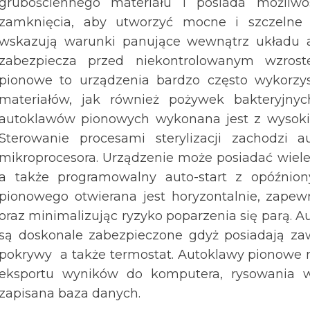
grubościennego materiału i posiada możliw
zamknięcia, aby utworzyć mocne i szczelne
wskazują warunki panujące wewnątrz układu a
zabezpiecza przed niekontrolowanym wzrost
pionowe to urządzenia bardzo często wykorzys
materiałów, jak również pożywek bakteryjn
autoklawów pionowych wykonana jest z wysokiej,
Sterowanie procesami sterylizacji zachodzi 
mikroprocesora. Urządzenie może posiadać wiele
a także programowalny auto-start z opóźnio
pionowego otwierana jest horyzontalnie, zape
oraz minimalizując ryzyko poparzenia się parą. 
są doskonale zabezpieczone gdyż posiadają zaw
pokrywy a także termostat. Autoklawy pionowe
eksportu wyników do komputera, rysowania 
zapisana baza danych.