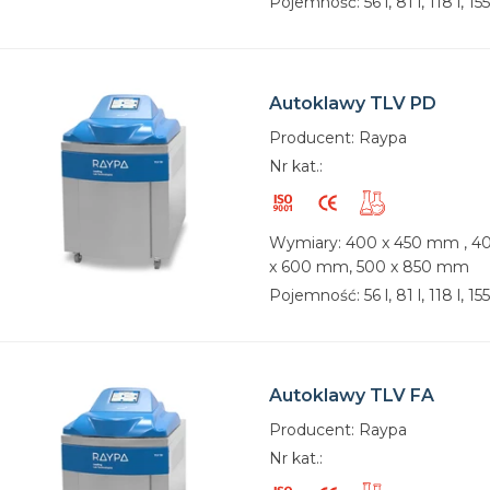
Pojemność: 56 l, 81 l, 118 l, 155
Autoklawy TLV PD
Producent: Raypa
Nr kat.:
Wymiary: 400 x 450 mm , 4
x 600 mm, 500 x 850 mm
Pojemność: 56 l, 81 l, 118 l, 155
Autoklawy TLV FA
Producent: Raypa
Nr kat.: