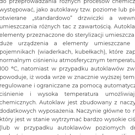
do przeprowadzania rożnych procesów chemicz
występować, jako autoklawy tzw. poziome lub p
otwierane „standardowo” drzwiczki a wewn
umieszczania różnych tac z zawartością. Autokl
elementy przeznaczone do sterylizacji umieszcza 
duże urządzenia a elementy umieszczane 
pojemnikach (wiaderkach, kubełkach), które za
normalnym ciśnieniu atmosferycznym temperatur
100 °C, natomiast w przypadku autoklawów zwi
powoduje, iż woda wrze w znacznie wyższej tempe
regulowane i ograniczane za pomocą automatyc
ciśnienie i wysoka temperatura umożliwia
chemicznych. Autoklaw jest zbudowany z nacz
dodatkowych wyposażenia. Naczynie główne to m
który jest w stanie wytrzymać bardzo wysokie c
(lub w przypadku autoklawów poziomych dr