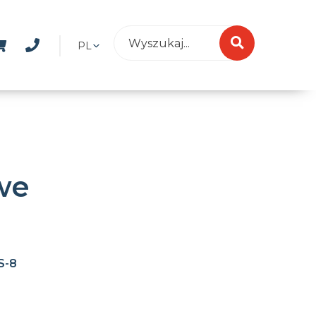
PL
we
S-8