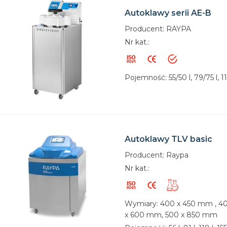
Autoklawy serii AE-B
Producent: RAYPA
Nr kat.:
Pojemność: 55/50 l, 79/75 l, 115
Autoklawy TLV basic
Producent: Raypa
Nr kat.:
Wymiary: 400 x 450 mm , 4
x 600 mm, 500 x 850 mm