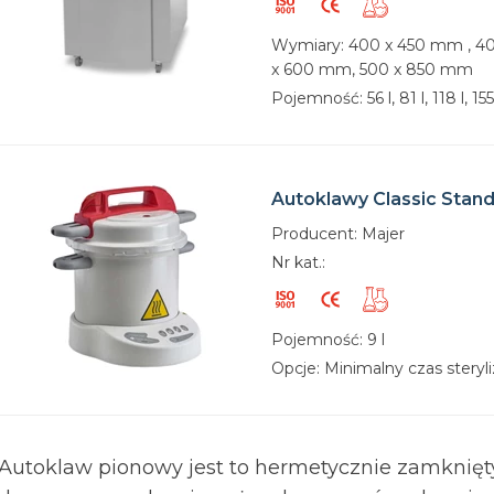
Wymiary: 400 x 450 mm , 4
x 600 mm, 500 x 850 mm
Pojemność: 56 l, 81 l, 118 l, 155
Autoklawy Classic Stan
Producent: Majer
Nr kat.:
Pojemność: 9 l
Opcje: Minimalny czas steryli
Autoklaw pionowy jest to hermetycznie zamknięty 