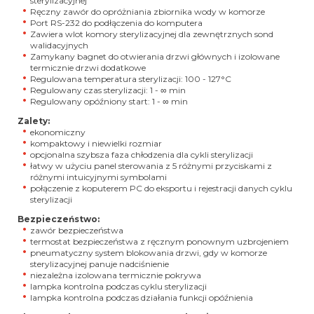
sterylizacyjnej
Ręczny zawór do opróżniania zbiornika wody w komorze
Port RS-232 do podłączenia do komputera
Zawiera wlot komory sterylizacyjnej dla zewnętrznych sond
walidacyjnych
Zamykany bagnet do otwierania drzwi głównych i izolowane
termicznie drzwi dodatkowe
Regulowana temperatura sterylizacji: 100 - 127
°C
Regulowany czas sterylizacji: 1 - ∞ min
Regulowany opóźniony start: 1 - ∞ min
Zalety:
ekonomiczny
kompaktowy i niewielki rozmiar
opcjonalna szybsza faza chłodzenia dla cykli sterylizacji
łatwy w użyciu panel sterowania z 5 różnymi przyciskami z
różnymi intuicyjnymi symbolami
połączenie z koputerem PC do eksportu i rejestracji danych cyklu
sterylizacji
Bezpieczeństwo:
zawór bezpieczeństwa
termostat bezpieczeństwa z ręcznym ponownym uzbrojeniem
pneumatyczny system blokowania drzwi, gdy w komorze
sterylizacyjnej panuje nadciśnienie
niezależna izolowana termicznie pokrywa
lampka kontrolna podczas cyklu sterylizacji
lampka kontrolna podczas działania funkcji opóźnienia