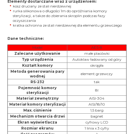
Elementy dostarczane wraz z urządzeniem:
kosz druciany ze stali nierdzewnej
rurka silikonowa o długości 1m do opróźniania komory
sterylizacji, a takze do zbierania skroplin podczas fazy
oczyszczania
kratka ochronna ze stali nierdzewnej dla elementu grzewczego
Dane techniczne:
Model
AES-8
Zalecane użytkowanie
małe placówki
Typ urządzenia
Autoklaw ładowany od góry
Kształt komory
okrągła
Metoda generowania pary
element grzewczy
wodnej
RS-232
tak
Pojemność komory
8l
sterylizacji
Materiał zewnętrzny
AISI-304
Materiał komory sterylizacji
AISI/18/10
Max. ciśnienie
1,5 barg
Mechanizm otwarcia drzwi
bagnet
Ekran wyświetlacza
cyfrowy LCD
Rozmiar ekranu
1 linia x 3 cyfry