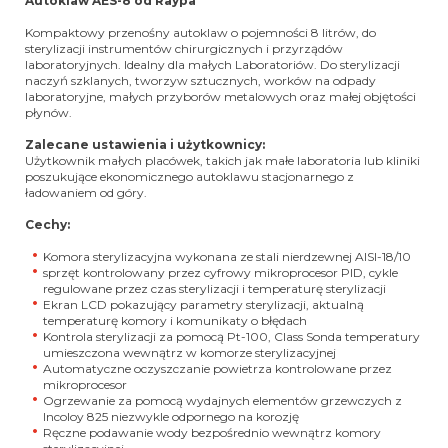
Autoklaw AES-8 od Raypa
Kompaktowy przenośny autoklaw o pojemności 8 litrów, do
sterylizacji instrumentów chirurgicznych i przyrządów
laboratoryjnych. Idealny dla małych Laboratoriów. Do sterylizacji
naczyń szklanych, tworzyw sztucznych, worków na odpady
laboratoryjne, małych przyborów metalowych oraz małej objętości
płynów.
Zalecane ustawienia i użytkownicy:
Użytkownik małych placówek, takich jak małe laboratoria lub kliniki
poszukujące ekonomicznego autoklawu stacjonarnego z
ładowaniem od góry.
Cechy:
Komora sterylizacyjna wykonana ze stali nierdzewnej AISI-18/10
sprzęt kontrolowany przez cyfrowy mikroprocesor PID, cykle
regulowane przez czas sterylizacji i temperaturę sterylizacji
Ekran LCD pokazujący parametry sterylizacji, aktualną
temperaturę komory i komunikaty o błędach
Kontrola sterylizacji za pomocą Pt-100, Class Sonda temperatury
umieszczona wewnątrz w komorze sterylizacyjnej
Automatyczne oczyszczanie powietrza kontrolowane przez
mikroprocesor
Ogrzewanie za pomocą wydajnych elementów grzewczych z
Incoloy 825 niezwykle odpornego na korozję
Ręczne podawanie wody bezpośrednio wewnątrz komory