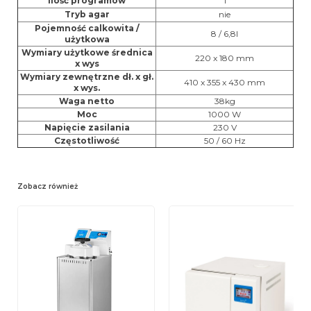
Ilość programów
1
Tryb agar
nie
Pojemność calkowita /
8 / 6,8l
użytkowa
Wymiary użytkowe średnica
220 x 180 mm
x wys
Wymiary zewnętrzne dł. x gł.
410 x 355 x 430 mm
x wys.
Waga netto
38kg
Moc
1000 W
Napięcie zasilania
230 V
Częstotliwość
50 / 60 Hz
Zobacz również