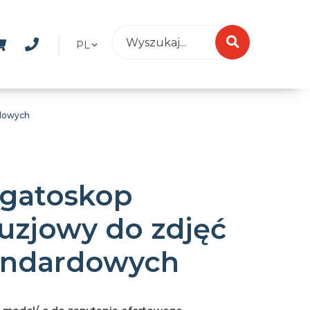
PL
rdowych
gatoskop
luzjowy do zdjęć
andardowych