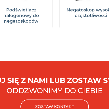
Podświetlacz
Negatoskop wysok
halogenowy do
częstotliwości
negatoskopów
J SIĘ Z NAMI LUB ZOSTAW 
ODDZWONIMY DO CIEBIE
ZOSTAW KONTAKT