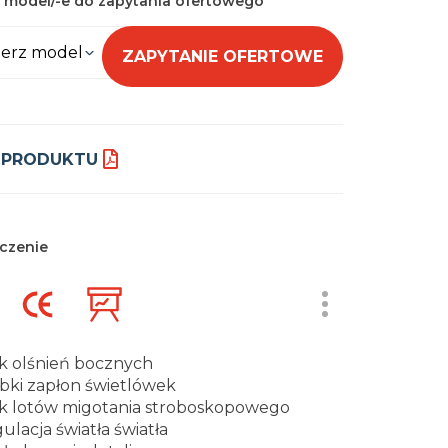
 model/-e do zapytania ofertowego
erz model
ZAPYTANIE OFERTOWE
 PRODUKTU
czenie
k olśnień bocznych
bki zapłon świetlówek
k lotów migotania stroboskopowego
ulacja światła światła