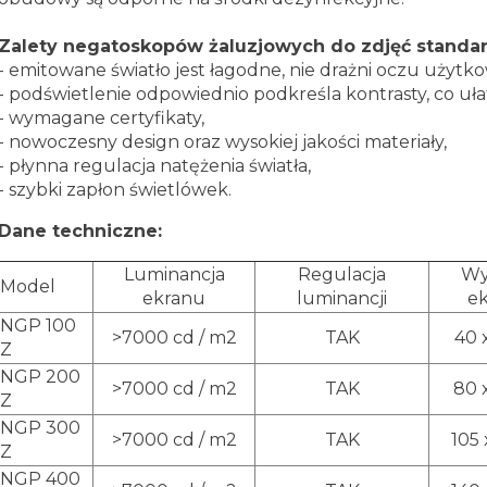
Zalety negatoskopów żaluzjowych do zdjęć stand
- emitowane światło jest łagodne, nie drażni oczu użytko
- podświetlenie odpowiednio podkreśla kontrasty, co uła
- wymagane certyfikaty,
- nowoczesny design oraz wysokiej jakości materiały,
- płynna regulacja natężenia światła,
- szybki zapłon świetlówek.
Dane techniczne:
Luminancja
Regulacja
Wy
Model
ekranu
luminancji
e
NGP 100
>7000 cd / m2
TAK
40 
Z
NGP 200
>7000 cd / m2
TAK
80 
Z
NGP 300
>7000 cd / m2
TAK
105
Z
NGP 400