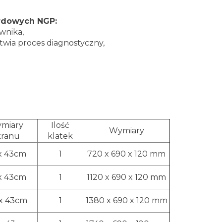
ardowych NGP:
wnika,
twia proces diagnostyczny,
miary
Ilość
Wymiary
kranu
klatek
x 43cm
1
720 x 690 x 120 mm
x 43cm
1
1120 x 690 x 120 mm
 x 43cm
1
1380 x 690 x 120 mm