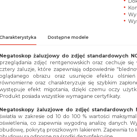
Dok
Ko
Wym
Wys
Charakterystyka
Dostępne modele
Negatoskop żaluzjowy do zdjęć standardowych 
przeglądania zdjęć rentgenowskich oraz cechuje się
cztery żaluzje, które zapewniają odpowiednie "bledno
oglądanego obrazu oraz usunięcie efektu olśnień 
równomierne oraz charakteryzuje się szybkim zapło
występuje efekt migotania, dzięki czemu oczy użytk
Produkt posiada wszystkie wymagane certyfikaty.
Negatoskopy żaluzjowe do zdjęć standardowych
światła w zakresie od 10 do 100 % wartości maksyma
oświetlenia, co zapewnia wygodną analizę danych. 
obudowę, pokrytą proszkowym lakierem. Zapewnia to ła
obudowy są odporne na środki dezynfekcyjne.