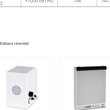
>7000 cd / m2
TAK
140
Z
Zobacz również