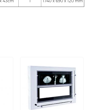
 x 43cm
1
1740 x 690 x 120 mm