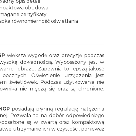
ładny opis detali
mpaktowa obudowa
agane certyfikaty
oka równomierność oświetlania
NGP
większa wygodę oraz precyzję podczas
 wysoką dokładnością. Wyposażony jest w
wanie" obrazu. Zapewnia to lepszą jakość
bocznych. Oświetlenie urządzenia jest
nem świetlówek. Podczas użytkowania nie
ownika nie męczą się oraz są chronione.
 NGP
posiadają płynną regulację natężenia
lnej. Pozwala to na dobór odpowiedniego
Wyposażone są w zwartą oraz kompaktową
twe utrzymanie ich w czystości, ponieważ