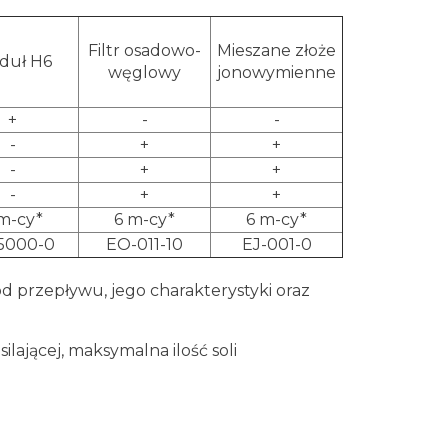
Filtr osadowo-
Mieszane złoże
duł H6
węglowy
jonowymienne
+
-
-
-
+
+
-
+
+
-
+
+
m-cy*
6 m-cy*
6 m-cy*
5000-0
EO-011-10
EJ-001-0
d przepływu, jego charakterystyki oraz
j
ilającej, maksymalna ilość soli