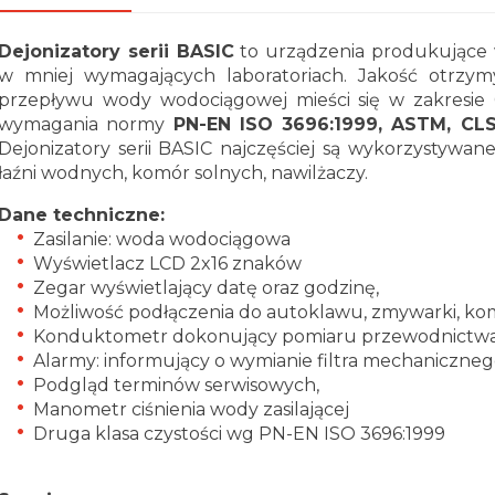
Dejonizatory serii BASIC
to urządzenia produkujące
w mniej wymagających laboratoriach. Jakość otrzy
przepływu wody wodociągowej mieści się w zakresie 
wymagania normy
PN-EN ISO 3696:1999, ASTM, CLS
Dejonizatory serii BASIC najczęściej są wykorzystywan
łaźni wodnych, komór solnych, nawilżaczy.
Dane techniczne:
Zasilanie: woda wodociągowa
Wyświetlacz LCD 2x16 znaków
Zegar wyświetlający datę oraz godzinę,
Możliwość podłączenia do autoklawu, zmywarki, komo
Konduktometr dokonujący pomiaru przewodnictwa 
Alarmy: informujący o wymianie filtra mechaniczn
Podgląd terminów serwisowych,
Manometr ciśnienia wody zasilającej
Druga klasa czystości wg PN-EN ISO 3696:1999