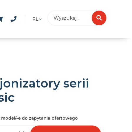
PL
onizatory serii
sic
 model/-e do zapytania ofertowego