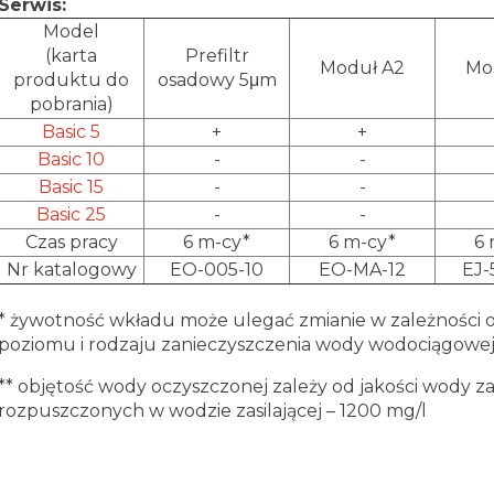
Serwis:
Model
(karta
Prefiltr
Moduł A2
Mo
produktu do
osadowy 5μm
pobrania)
Basic 5
+
+
Basic 10
-
-
Basic 15
-
-
Basic 25
-
-
Czas pracy
6 m-cy*
6 m-cy*
6 
Nr katalogowy
EO-005-10
EO-MA-12
EJ-
* żywotność wkładu może ulegać zmianie w zależności o
poziomu i rodzaju zanieczyszczenia wody wodociągowe
** objętość wody oczyszczonej zależy od jakości wody zas
rozpuszczonych w wodzie zasilającej – 1200 mg/l