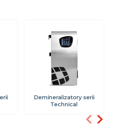
rii
Demineralizatory serii
Deminer
Technical