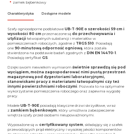
zamek bębenkowy
Charakterystyka
Dostępne modele
Szafy ognioodporne podblatowe
UB-T-90E o szerokości 59 cm i
wysokości 80 cm
przeznaczone są
do przechowywania i
utylizacji
łatwopalnych substancji i materiałów w
pomieszczeniach roboczych, zgodnie z
TRGS 510
. Posiadają
one
90-minutową odporność ogniową
, która została
stwierdzona na podstawie badań zgodnych z
DIN EN 14470-1
.
Posiadają certyfikat
GS
.
Dzięki swoim niewielkim wymiarom
świetnie sprawdzą się pod
wyciągiem, można zagospodarować nimi pustą przestrzeń
magazynową pod dygestoriami laboratoryjnymi,
stanowiskami pracy z materiałami łatwopalnymi czy też
innymi powierzchniami roboczymi
. Pozwala to na optymalne
wykorzystanie pomieszczenia roboczego oraz zapewnia wygodę
pracy.
Modele
UB-T-90E
posiadają klasyczne drzwi skrzydłowe, wraz
z
zamkiem bębenkowym
, który umożliwia zabezpieczenie
wnętrza szafy przed osobami nieupoważnionymi.
Wyposażone są w
certyfikowany system
, składający się z szafek
przewodzących prąd elektryczny i wysokiej jakości komponentów