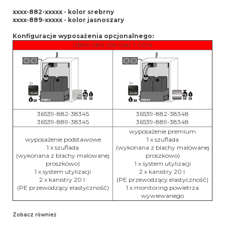
xxxx-882-xxxxx - kolor srebrny
xxxx-889-xxxxx - kolor jasnoszary
Konfiguracje wyposażenia opcjonalnego:
UB90.080.059.060.T:0014
36539-882-38345
36539-882-38348
36539-889-38345
36539-889-38348
wyposażenie premium
wyposażenie podstawowe
1 x szuflada
1 x szuflada
(wykonana z blachy malowanej
(wykonana z blachy malowanej
proszkowo)
proszkowo)
1 x system utylizacji
1 x system utylizacji
2 x kanistry 20 l
2 x kanistry 20 l
(PE przewodzący elastyczność)
(PE przewodzący elastyczność)
1 x monitoring powietrza
wywiewanego
Zobacz również