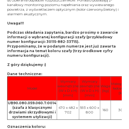
do zbierania odpadów rozpuszczalników. Ponadto posiadają 2-
kanałowy monitoring poziomu napełniania oraz wywiewanego
powietrza, z wyświetlaczem optycznym (kolor czerwony/zielony) i
alarmem akustycznym.
Uwaga!!!
Podczas składania zapytania, bardzo prosimy o zawarcie
informacji o wybranej konfiguracji szafy (przykładowy
numer konfiguracji: 30115-882-33715).
Przypominamy, że w podanym numerze jest już zawarta
informacja na temat koloru szafy (trzy środkowe cyfry
numeru konfiguracji).
Z góry dziękujemy :)
Dane techniczne:
Wymiary
Wymiary
Maksymal
wewnętrzne
zewnętrzne
Waga
Model
ładownoś
(W x D x H)
(W x D x H)
[kg]
[kg]
[mm]
[mm]
UB90.080.059.060.T:0014
(szafa z klasycznymi
470 x 482 x
593 x 600 x
160
300
drzwiami skrzydłowymi i
702
800
systemem utylizacji)
Oznaczenia koloru: