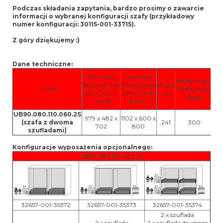
Podczas składania zapytania, bardzo prosimy o zawarcie
informacji o wybranej konfiguracji szafy (przykładowy
numer konfiguracji: 30115-001-33715).
Z góry dziękujemy :)
Dane techniczne:
Wymiary
Wymiary
Maksymalna
wewnętrzne
zewnętrzne
Waga
Model
ładowność
(W x D x H)
(W x D x H)
[kg]
[kg]
wy
[mm]
[mm]
10
UB90.080.110.060.2S
979 x 482 x
1102 x 600 x
(szafa z dwoma
241
300
702
800
szufladami)
Konfiguracje wyposażenia opcjonalnego:
UB90.080.110.060.2S
32657-001-35372
32657-001-35373
32657-001-35374
2 x szuflada
2 x szuflada
2 x szuflada drugiego