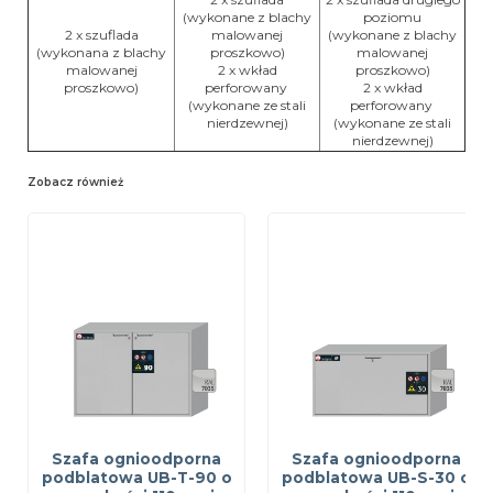
(wykonane z blachy
poziomu
2 x szuflada
malowanej
(wykonane z blachy
(wykonana z blachy
proszkowo)
malowanej
malowanej
2 x wkład
proszkowo)
proszkowo)
perforowany
2 x wkład
(wykonane ze stali
perforowany
nierdzewnej)
(wykonane ze stali
nierdzewnej)
Zobacz również
Szafa ognioodporna
Szafa ognioodporna
podblatowa UB-T-90 o
podblatowa UB-S-30 o