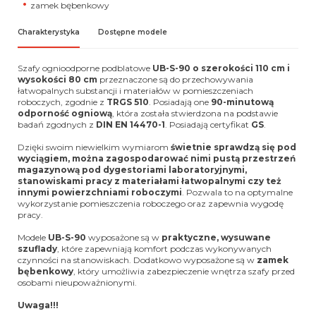
zamek bębenkowy
Charakterystyka
Dostępne modele
Szafy ognioodporne podblatowe
UB-S-90 o szerokości 110 cm i
wysokości 80 cm
przeznaczone są do przechowywania
łatwopalnych substancji i materiałów w pomieszczeniach
roboczych, zgodnie z
TRGS 510
. Posiadają one
90-minutową
odporność ogniową
, która została stwierdzona na podstawie
badań zgodnych z
DIN EN 14470-1
. Posiadają certyfikat
GS
.
Dzięki swoim niewielkim wymiarom
świetnie sprawdzą się pod
wyciągiem, można zagospodarować nimi pustą przestrzeń
magazynową pod dygestoriami laboratoryjnymi,
stanowiskami pracy z materiałami łatwopalnymi czy też
innymi powierzchniami roboczymi
. Pozwala to na optymalne
wykorzystanie pomieszczenia roboczego oraz zapewnia wygodę
pracy.
Modele
UB-S-90
wyposażone są w
praktyczne, wysuwane
szuflady
, które zapewniają komfort podczas wykonywanych
czynności na stanowiskach. Dodatkowo wyposażone są w
zamek
bębenkowy
, który umożliwia zabezpieczenie wnętrza szafy przed
osobami nieupoważnionymi.
Uwaga!!!