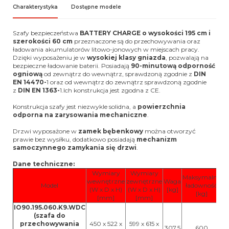
Charakterystyka
Dostępne modele
Szafy bezpieczeństwa
BATTERY CHARGE o wysokości 195 cm i
szerokości 60 cm
przeznaczone są do przechowywania oraz
ładowania akumulatorów litowo-jonowych w miejscach pracy.
Dzięki wyposażeniu je w
wysokiej klasy gniazda
, pozwalają na
bezpieczne ładowanie baterii. Posiadają
90-minutową odporność
ogniową
od zewnątrz do wewnątrz, sprawdzoną zgodnie z
DIN
EN 14470-
1 oraz od wewnątrz do zewnątrz sprawdzoną zgodnie
z
DIN EN 1363-
1.Ich konstrukcja jest zgodna z CE.
Konstrukcja szafy jest niezwykle solidna, a
powierzchnia
odporna na zarysowania mechaniczne
.
Drzwi wyposażone w
zamek bębenkowy
można otworzyć
prawie bez wysiłku, dodatkowo posiadają
mechanizm
samoczynnego zamykania się drzwi
.
Dane techniczne:
Wymiary
Wymiary
Maksymalna
wewnętrzne
zewnętrzne
Waga
Be
Model
ładowność
(W x D x H)
(W x D x H)
[kg]
[kg]
[mm]
[mm]
IO90.195.060.K9.WDC
(szafa do
1
przechowywania
450 x 522 x
599 x 615 x
307,5
600