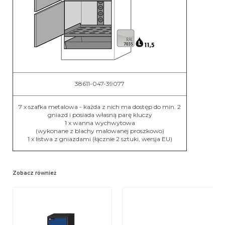
38611-047-39077
7 x szafka metalowa - każda z nich ma dostęp do min. 2
gniazd i posiada własną parę kluczy
1 x wanna wychwytowa
(wykonane z blachy malowanej proszkowo)
1 x listwa z gniazdami (łącznie 2 sztuki, wersja EU)
Zobacz również