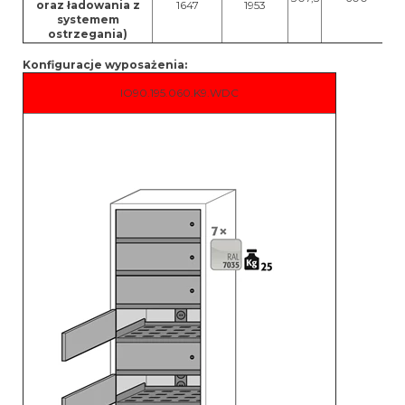
oraz ładowania z
1647
1953
systemem
ostrzegania)
Konfiguracje wyposażenia:
IO90.195.060.K9.WDC