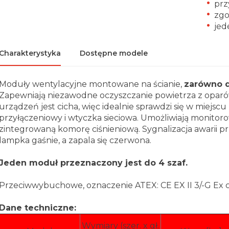
prz
zgo
jed
Charakterystyka
Dostępne modele
Moduły wentylacyjne montowane na ścianie,
zarówno d
Zapewniają niezawodne oczyszczanie powietrza z oparów
urządzeń jest cicha, więc idealnie sprawdzi się w miejsc
przyłączeniowy i wtyczka sieciowa. Umożliwiają monito
zintegrowaną komorę ciśnieniową. Sygnalizacja awarii p
lampka gaśnie, a zapala się czerwona.
Jeden moduł przeznaczony jest do 4 szaf.
Przeciwwybuchowe, oznaczenie ATEX: CE EX II 3/-G Ex c 
Dane techniczne:
Wymiary (szer. x gł.