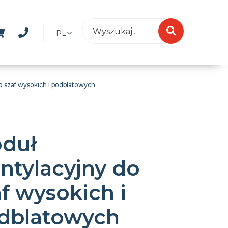
PL
 szaf wysokich i podblatowych
duł
ntylacyjny do
af wysokich i
dblatowych