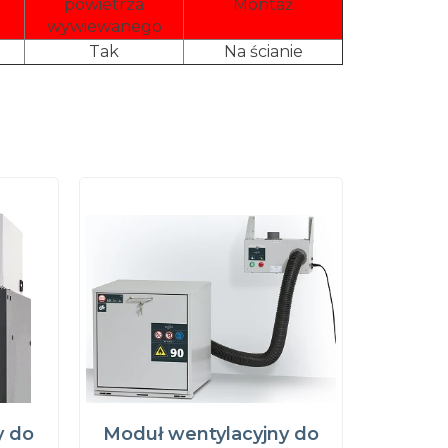
powietrza
Montaż
wywiewanego
Tak
Na ścianie
y do
Moduł wentylacyjny do
Moduł