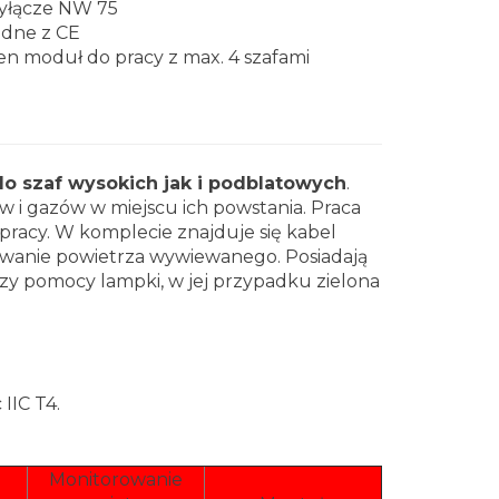
yłącze NW 75
dne z CE
en moduł do pracy z max. 4 szafami
o szaf wysokich jak i podblatowych
.
 i gazów w miejscu ich powstania. Praca
u pracy. W komplecie znajduje się kabel
rowanie powietrza wywiewanego. Posiadają
rzy pomocy lampki, w jej przypadku zielona
IIC T4.
Monitorowanie