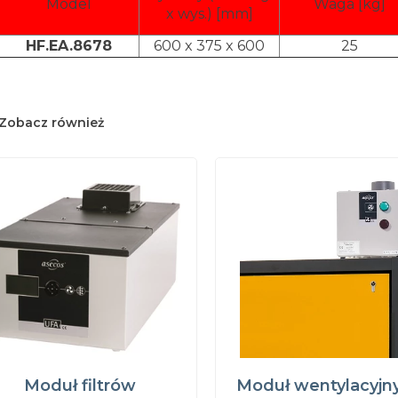
Model
Waga [kg]
x wys.) [mm]
HF.EA.8678
600 x 375 x 600
25
Zobacz również
Moduł filtrów
Moduł wentylacyjn