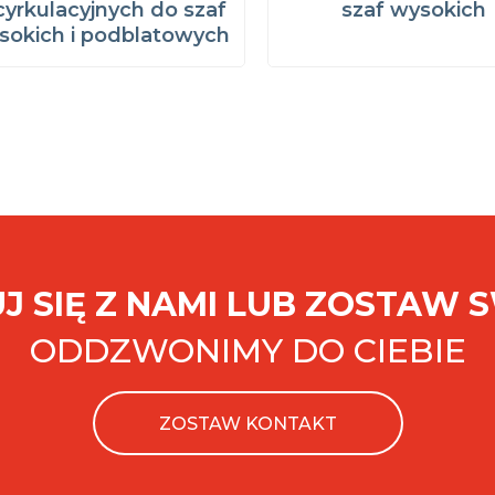
cyrkulacyjnych do szaf
szaf wysokich
sokich i podblatowych
J SIĘ Z NAMI LUB ZOSTAW 
ODDZWONIMY DO CIEBIE
ZOSTAW KONTAKT