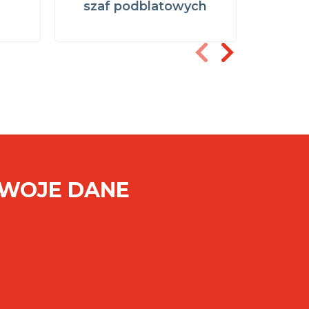
szaf podblatowych
powiet
SWOJE DANE