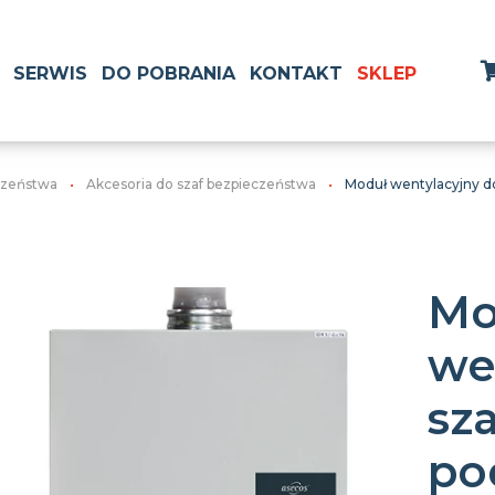
SERWIS
DO POBRANIA
KONTAKT
SKLEP
czeństwa
Akcesoria do szaf bezpieczeństwa
Moduł wentylacyjny do
Mo
we
sz
po