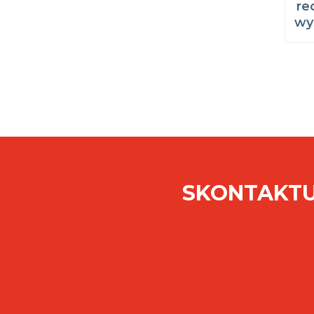
re
wy
SKONTAKTU