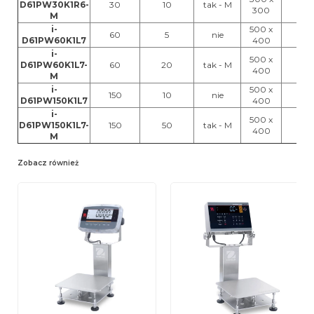
D61PW30K1R6-
30
10
tak - M
ni
300
M
i-
500 x
60
5
nie
ni
D61PW60K1L7
400
i-
500 x
D61PW60K1L7-
60
20
tak - M
ni
400
M
i-
500 x
150
10
nie
ni
D61PW150K1L7
400
i-
500 x
D61PW150K1L7-
150
50
tak - M
ni
400
M
Zobacz również