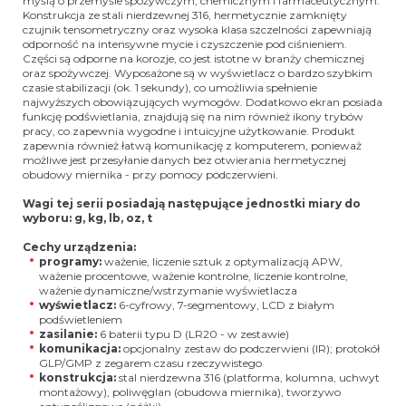
myślą o przemyśle spożywczym, chemicznym i farmaceutycznym.
Konstrukcja ze stali nierdzewnej 316, hermetycznie zamknięty
czujnik tensometryczny oraz wysoka klasa szczelności zapewniają
odporność na intensywne mycie i czyszczenie pod ciśnieniem.
Części są odporne na korozje, co jest istotne w branży chemicznej
oraz spożywczej. Wyposażone są w wyświetlacz o bardzo szybkim
czasie stabilizacji (ok. 1 sekundy), co umożliwia spełnienie
najwyższych obowiązujących wymogów. Dodatkowo ekran posiada
funkcję podświetlania, znajdują się na nim również ikony trybów
pracy, co zapewnia wygodne i intuicyjne użytkowanie. Produkt
zapewnia również łatwą komunikację z komputerem, ponieważ
możliwe jest przesyłanie danych bez otwierania hermetycznej
obudowy miernika - przy pomocy podczerwieni.
Wagi tej serii posiadają następujące jednostki miary do
wyboru: g, kg, lb, oz, t
Cechy urządzenia:
programy:
ważenie, liczenie sztuk z optymalizacją APW,
ważenie procentowe, ważenie kontrolne, liczenie kontrolne,
ważenie dynamiczne/wstrzymanie wyświetlacza
wyświetlacz:
6-cyfrowy, 7-segmentowy, LCD z białym
podświetleniem
zasilanie:
6 baterii typu D (LR20 - w zestawie)
komunikacja:
opcjonalny zestaw do podczerwieni (IR); protokół
GLP/GMP z zegarem czasu rzeczywistego
konstrukcja:
stal nierdzewna 316 (platforma, kolumna, uchwyt
montażowy), poliwęglan (obudowa miernika), tworzywo