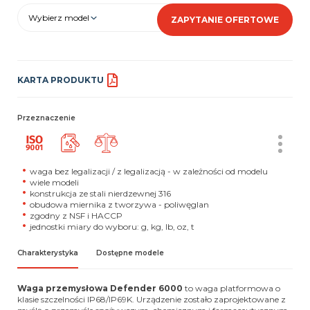
Wybierz model
ZAPYTANIE OFERTOWE
KARTA PRODUKTU
Przeznaczenie
waga bez legalizacji / z legalizacją - w zależności od modelu
wiele modeli
konstrukcja ze stali nierdzewnej 316
obudowa miernika z tworzywa - poliwęglan
zgodny z NSF i HACCP
jednostki miary do wyboru: g, kg, lb, oz, t
Charakterystyka
Dostępne modele
Waga przemysłowa Defender 6000
to waga platformowa o
klasie szczelności IP68/IP69K. Urządzenie zostało zaprojektowane z