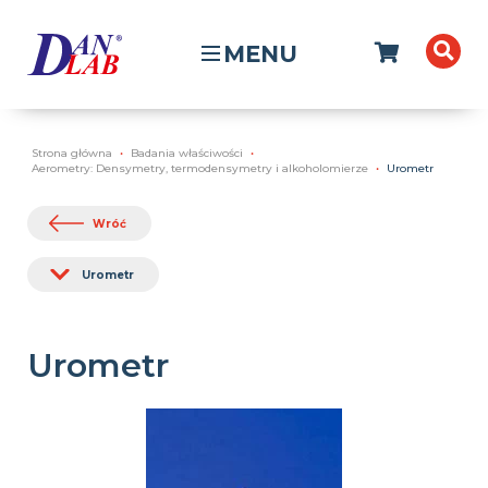
MENU
Strona główna
Badania właściwości
Aerometry: Densymetry, termodensymetry i alkoholomierze
Urometr
Wróć
Urometr
Urometr