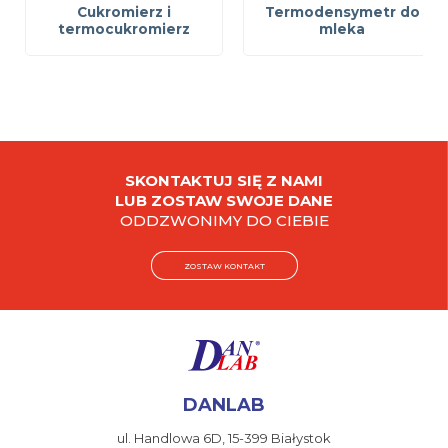
Cukromierz i
Termodensymetr do
termocukromierz
mleka
SKONTAKTUJ SIĘ Z NAMI
LUB ZOSTAW SWOJE DANE
ODDZWONIMY DO CIEBIE
ZOSTAW KONTAKT
DANLAB
ul. Handlowa 6D,
15-399 Białystok