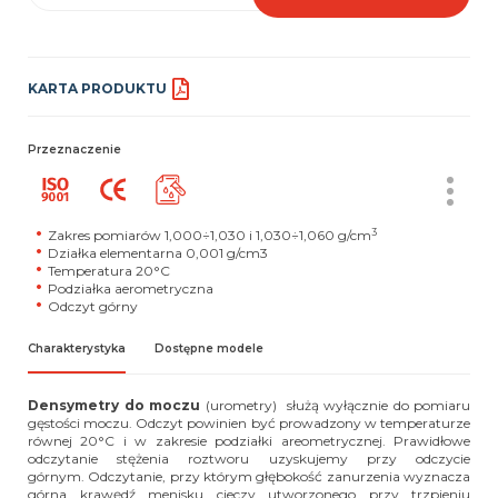
KARTA PRODUKTU
Przeznaczenie
3
Zakres pomiarów 1,000÷1,030 i 1,030÷1,060 g/cm
Działka elementarna 0,001 g/cm3
Temperatura
20°C
Podziałka aerometryczna
Odczyt górny
Charakterystyka
Dostępne modele
Densymetry do moczu
(urometry) służą wyłącznie do pomiaru
gęstości moczu. Odczyt powinien być prowadzony w temperaturze
równej 20°C i w zakresie podziałki areometrycznej. Prawidłowe
odczytanie stężenia roztworu uzyskujemy przy odczycie
górnym. Odczytanie, przy którym głębokość zanurzenia wyznacza
górna krawędź menisku cieczy utworzonego przy trzpieniu