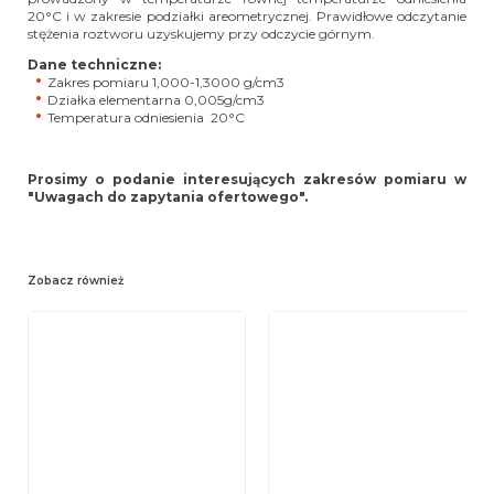
20°C i w zakresie podziałki areometrycznej.
Prawidłowe odczytanie
stężenia roztworu uzyskujemy przy odczycie górnym.
Dane techniczne:
Zakres pomiaru 1,000-1,3000 g/cm3
Działka elementarna 0,005g/cm3
Temperatura odniesienia 20°C
Prosimy o podanie interesujących zakresów pomiaru w
"Uwagach do zapytania ofertowego".
Zobacz również