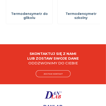
Termodensymetr do
Termodensymetr
glikolu
szkolny
SKONTAKTUJ SIĘ Z NAMI
LUB ZOSTAW SWOJE DANE
ODDZWONIMY DO CIEBIE
ZOSTAW KONTAKT