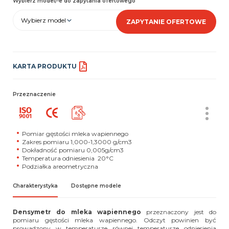
Wybierz model/-e do zapytania ofertowego
Wybierz model
ZAPYTANIE OFERTOWE
KARTA PRODUKTU
Przeznaczenie
Pomiar gęstości mleka wapiennego
Zakres pomiaru 1,000-1,3000 g/cm3
Dokładność pomiaru 0,005g/cm3
Temperatura odniesienia 20°C
Podziałka areometryczna
Charakterystyka
Dostępne modele
Densymetr do mleka wapiennego
przeznaczony jest do
pomiaru gęstości mleka wapiennego. Odczyt powinien być
prowadzony w temperaturze równej temperaturze odniesienia