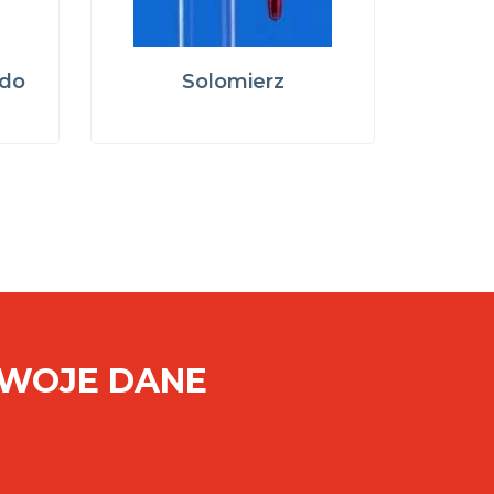
do
Solomierz
SWOJE DANE