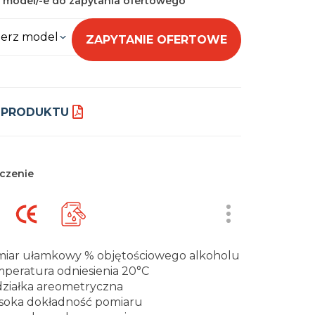
 model/-e do zapytania ofertowego
erz model
ZAPYTANIE OFERTOWE
 PRODUKTU
czenie
iar ułamkowy % objętościowego alkoholu
peratura odniesienia 20°C
ziałka areometryczna
oka dokładność pomiaru