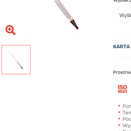
Wybierz
Wybi
KARTA
Przezna
Pom
Tem
Pod
Wys