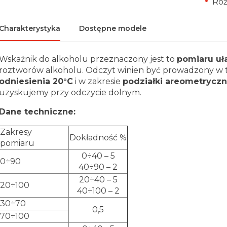
Róż
Charakterystyka
Dostępne modele
Wskaźnik do alkoholu przeznaczony jest to
pomiaru u
roztworów alkoholu. Odczyt winien być prowadzony w
odniesienia 20°C
i w zakresie
podziałki areometryczn
uzyskujemy przy odczycie dolnym.
Dane techniczne:
Zakresy
Dokładność %
pomiaru
0÷40 – 5
0÷90
40÷90 – 2
20÷40 – 5
20÷100
40÷100 – 2
30÷70
0,5
70÷100