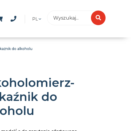
PL
kaźnik do alkoholu
koholomierz-
kaźnik do
koholu