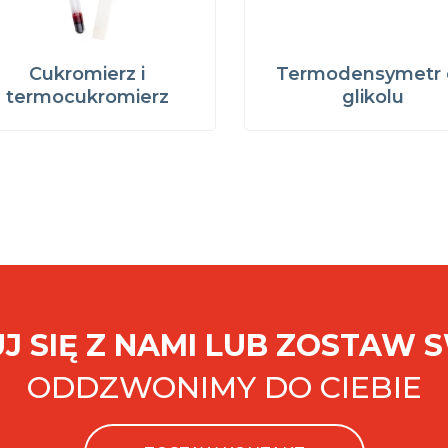
Cukromierz i
Termodensymetr 
termocukromierz
glikolu
J SIĘ Z NAMI LUB ZOSTAW 
ODDZWONIMY DO CIEBIE