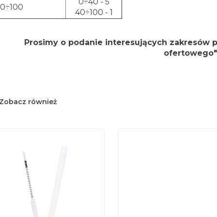
0÷40 - 5
0÷100
40÷100 - 1
Prosimy o podanie interesujących zakresów 
ofertowego"
Zobacz również