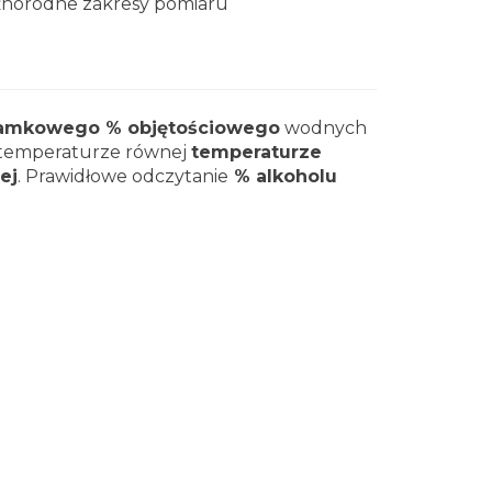
norodne zakresy pomiaru
łamkowego % objętościowego
wodnych
 temperaturze równej
temperaturze
ej
. Prawidłowe odczytanie
% alkoholu