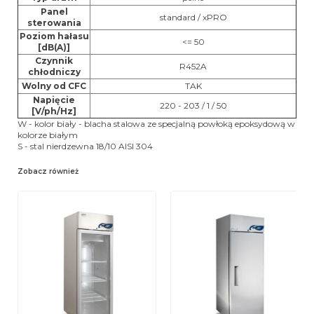
Panel
standard / xPRO
sterowania
Poziom hałasu
<= 50
[dB(A)]
Czynnik
R452A
chłodniczy
Wolny od CFC
TAK
Napięcie
220 - 203 / 1 / 50
[V/ph/Hz]
W - kolor biały - blacha stalowa ze specjalną powłoką epoksydową w
kolorze białym
S - stal nierdzewna 18/10 AISI 304
Zobacz również