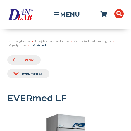
MENU
Strona główna
Urządzenia chłodnicze
Zamrażarki laboratoryjne
Pojedyncze
EVERmed LF
Wróć
EVERmed LF
EVERmed LF