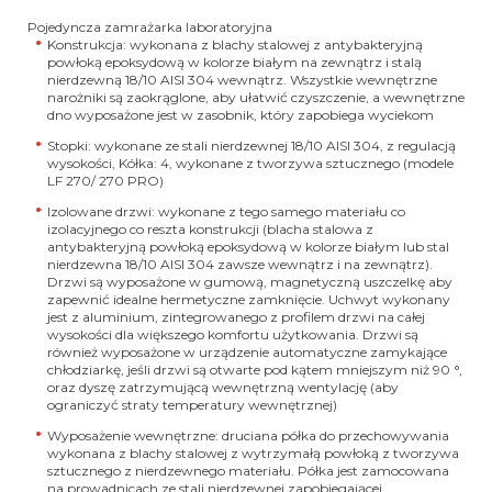
Pojedyncza zamrażarka laboratoryjna
Konstrukcja:
wykonana z blachy stalowej z antybakteryjną
powłoką epoksydową w kolorze białym na zewnątrz i stalą
nierdzewną 18/10 AISI 304 wewnątrz. Wszystkie wewnętrzne
narożniki są zaokrąglone, aby ułatwić czyszczenie, a wewnętrzne
dno wyposażone jest w zasobnik, który zapobiega wyciekom
Stopki:
wykonane ze stali nierdzewnej 18/10 AISI 304, z regulacją
wysokości,
Kółka:
4,
wykonane z tworzywa sztucznego
(modele
LF 270/ 270 PRO)
Izolowane drzwi:
wykonane z tego samego materiału co
izolacyjnego co reszta konstrukcji (blacha stalowa z
antybakteryjną powłoką epoksydową w kolorze białym lub stal
nierdzewna 18/10 AISI 304 zawsze wewnątrz i na zewnątrz).
Drzwi są wyposażone w gumową, magnetyczną uszczelkę aby
zapewnić idealne hermetyczne zamknięcie. Uchwyt wykonany
jest z aluminium, zintegrowanego z profilem drzwi na całej
wysokości dla większego komfortu użytkowania. Drzwi są
również wyposażone w urządzenie automatyczne zamykające
chłodziarkę, jeśli drzwi są otwarte pod kątem mniejszym niż 90 °,
oraz dyszę zatrzymującą wewnętrzną wentylację (aby
ograniczyć straty temperatury wewnętrznej)
Wyposażenie wewnętrzne:
druciana półka do przechowywania
wykonana z blachy stalowej z wytrzymałą powłoką z tworzywa
sztucznego z nierdzewnego materiału. Półka jest zamocowana
na prowadnicach ze stali nierdzewnej zapobiegającej