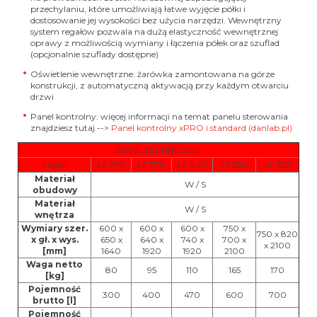
przechylaniu, które umożliwiają łatwe wyjęcie półki i
dostosowanie jej wysokości bez użycia narzędzi. Wewnętrzny
system regałów pozwala na dużą elastyczność wewnętrznej
oprawy z możliwością wymiany i łączenia półek oraz szuflad
(opcjonalnie szuflady dostępne)
Oświetlenie wewnętrzne:
żarówka zamontowana na górze
konstrukcji, z automatyczną aktywacją przy każdym otwarciu
drzwi
Panel kontrolny:
więcej informacji na temat panelu sterowania
znajdziesz tutaj -->
Panel kontrolny xPRO i standard (danlab.pl)
DANE TECHNICZNE
Model
LF 270
LF 370
LF 440
LF 530
LF 625
Materiał
W / S
obudowy
Materiał
W / S
wnętrza
Wymiary szer.
600 x
600 x
600 x
750 x
750 x 820
x gł. x wys.
650 x
640 x
740 x
700 x
x 2100
[mm]
1640
1920
1920
2100
Waga netto
80
95
110
165
170
[kg]
Pojemność
300
400
470
600
700
brutto [l]
Pojemność