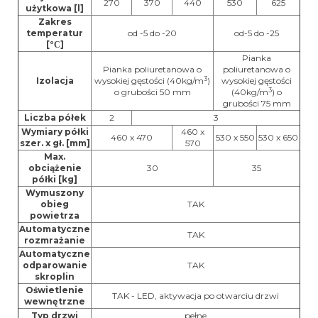
270
370
440
530
625
użytkowa [l]
Zakres
temperatur
od -5 do -20
od-5 do -25
[°
]
C
Pianka
Pianka poliuretanowa o
poliuretanowa o
3
Izolacja
wysokiej gęstości (40kg/m
)
wysokiej gęstości
3
o grubości 50 mm
(40kg/m
) o
grubości 75 mm
Liczba półek
2
3
Wymiary półki
460 x
460 x 470
530 x 550
530 x 650
szer. x gł. [mm]
570
Max.
obciążenie
30
35
półki [kg]
Wymuszony
obieg
TAK
powietrza
Automatyczne
TAK
rozmrażanie
Automatyczne
odparowanie
TAK
skroplin
Oświetlenie
TAK - LED, aktywacja po otwarciu drzwi
wewnętrzne
Typ drzwi
pełne