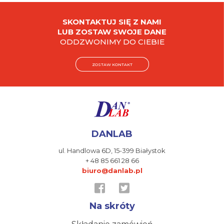
SKONTAKTUJ SIĘ Z NAMI
LUB ZOSTAW SWOJE DANE
ODDZWONIMY DO CIEBIE
ZOSTAW KONTAKT
DANLAB
ul. Handlowa 6D,
15-399 Białystok
+ 48 85 661 28 66
biuro@danlab.pl
Na skróty