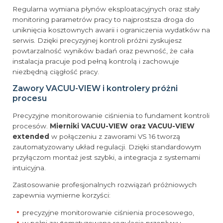
Regularna wymiana płynów eksploatacyjnych oraz stały
monitoring parametrów pracy to najprostsza droga do
uniknięcia kosztownych awarii i ograniczenia wydatków na
serwis. Dzięki precyzyjnej kontroli próżni zyskujesz
powtarzalność wyników badań oraz pewność, że cała
instalacja pracuje pod pełną kontrolą i zachowuje
niezbędną ciągłość pracy.
Zawory VACUU-VIEW i kontrolery próżni
procesu
Precyzyjne monitorowanie ciśnienia to fundament kontroli
procesów.
Mierniki VACUU-VIEW oraz VACUU-VIEW
extended
w połączeniu z zaworami VS 16 tworzą
zautomatyzowany układ regulacji. Dzięki standardowym
przyłączom montaż jest szybki, a integracja z systemami
intuicyjna.
Zastosowanie profesjonalnych rozwiązań próżniowych
zapewnia wymierne korzyści:
precyzyjne monitorowanie ciśnienia procesowego,
w pełni zautomatyzowana regulacja przepływu,