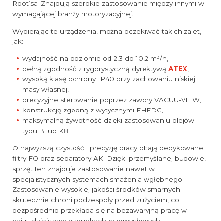
Root’sa. Znajdują szerokie zastosowanie między innymi w
wymagającej branży motoryzacyjnej.
Wybierając te urządzenia, można oczekiwać takich zalet,
jak:
wydajność na poziomie od 2,3 do 10,2 m³/h,
pełną zgodność z rygorystyczną dyrektywą
ATEX
,
wysoką klasę ochrony IP40 przy zachowaniu niskiej
masy własnej,
precyzyjne sterowanie poprzez zawory VACUU-VIEW,
konstrukcję zgodną z wytycznymi EHEDG,
maksymalną żywotność dzięki zastosowaniu olejów
typu B lub K8.
O najwyższą czystość i precyzję pracy dbają dedykowane
filtry FO oraz separatory AK. Dzięki przemyślanej budowie,
sprzęt ten znajduje zastosowanie nawet w
specjalistycznych systemach smażenia wgłębnego.
Zastosowanie wysokiej jakości środków smarnych
skutecznie chroni podzespoły przed zużyciem, co
bezpośrednio przekłada się na bezawaryjną pracę w
najtrudniejszych warunkach przemysłowych.