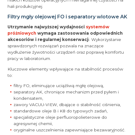
niskich kosztów operacyjnych i nienagannej czystości na
hali produkcyjnej.
Filtry mgły olejowej FO i separatory wlotowe AK
Utrzymanie najwyższej wydajności
systemów
próżniowych
wymaga zastosowania odpowiednich
akcesoriów i regularnej konserwacj
i. Wykorzystanie
sprawdzonych rozwiązań pozwala na znaczące
wydłużenie żywotności urządzeń oraz poprawę komfortu
pracy w laboratorium.
Kluczowe elementy wpływające na stabilność procesów
to:
filtry FO, eliminujące uciążliwą mgłę olejową,
separatory AK, chroniące mechanizm przed pyłem i
kondensatem,
zawory VACUU-VIEW, dbające o stabilność ciśnienia,
standardowe oleje B i K8 do typowych zadań,
specjalistyczne oleje perfluoropolieterowe do
agresywnej chemii,
oryginalne uszczelnienia zapewniające bezawaryjność.