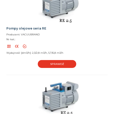
Pompy olejowe seria RE
Producent: VACUUBRAND
Nr kat.:
Wydajność [dm3/h]: 2,3/2,8 m3/h, 5,7/6,8 m3/h
SPRAWDŹ