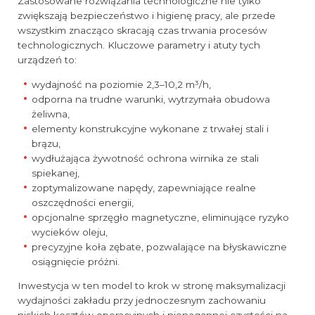
Zastosowane rozwiązania technologiczne nie tylko
zwiększają bezpieczeństwo i higienę pracy, ale przede
wszystkim znacząco skracają czas trwania procesów
technologicznych. Kluczowe parametry i atuty tych
urządzeń to:
wydajność na poziomie 2,3–10,2 m³/h,
odporna na trudne warunki, wytrzymała obudowa
żeliwna,
elementy konstrukcyjne wykonane z trwałej stali i
brązu,
wydłużająca żywotność ochrona wirnika ze stali
spiekanej,
zoptymalizowane napędy, zapewniające realne
oszczędności energii,
opcjonalne sprzęgło magnetyczne, eliminujące ryzyko
wycieków oleju,
precyzyjne koła zębate, pozwalające na błyskawiczne
osiągnięcie próżni.
Inwestycja w ten model to krok w stronę maksymalizacji
wydajności zakładu przy jednoczesnym zachowaniu