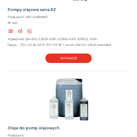
Pompy olejowe seria RZ
Producent: VACUUBRAND
Nr kat.:
Wydajność [dm3/h]: 2,3/2,8 m3/h, 5,7/6,8 m3/h, 8,9/10,2 m3/h
Opcje: -, FO i VS 16, RZ 6 +FO +VS 16 + zawór VACUU·VIEW extended
SPRAWDŹ
Oleje do pomp olejowych
Producent: