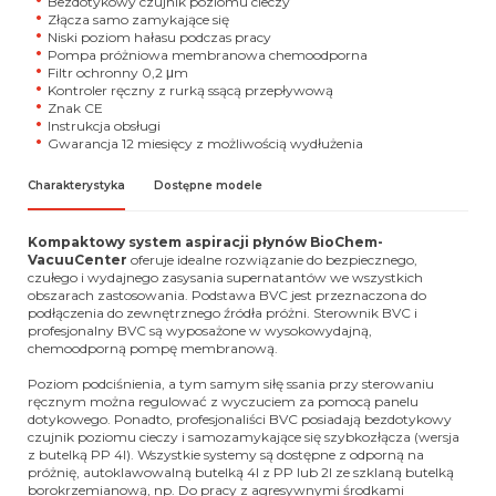
Bezdotykowy czujnik poziomu cieczy
Złącza samo zamykające się
Niski poziom hałasu podczas pracy
Pompa próżniowa membranowa chemoodporna
Filtr ochronny 0,2 μm
Kontroler ręczny z rurką ssącą przepływową
Znak CE
Instrukcja obsługi
Gwarancja 12 miesięcy z możliwością wydłużenia
Charakterystyka
Dostępne modele
Kompaktowy system aspiracji płynów BioChem-
VacuuCenter
oferuje idealne rozwiązanie do bezpiecznego,
czułego i wydajnego zasysania supernatantów we wszystkich
obszarach zastosowania.
Podstawa BVC jest przeznaczona do
podłączenia do zewnętrznego źródła próżni.
Sterownik BVC i
profesjonalny BVC są wyposażone w wysokowydajną,
chemoodporną pompę membranową.
Poziom podciśnienia, a tym samym siłę ssania przy sterowaniu
ręcznym można regulować z wyczuciem za pomocą panelu
dotykowego.
Ponadto, profesjonaliści BVC posiadają bezdotykowy
czujnik poziomu cieczy i samozamykające się szybkozłącza (wersja
z butelką PP 4l).
Wszystkie systemy są dostępne z odporną na
próżnię, autoklawowalną butelką 4l z PP lub 2l ze szklaną butelką
borokrzemianową, np. Do pracy z agresywnymi środkami