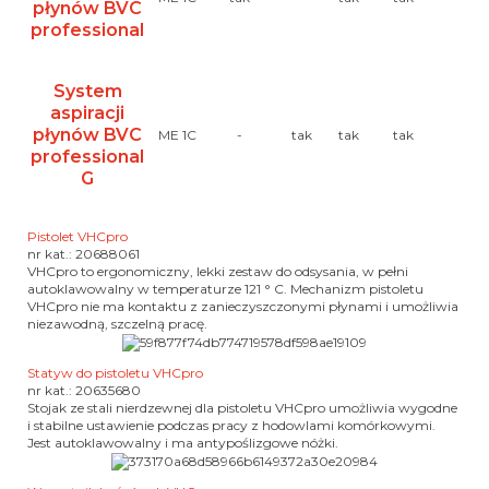
płynów BVC
professional
System
aspiracji
płynów BVC
ME 1C
-
tak
tak
tak
tak
professional
G
Pistolet VHCpro
nr kat.: 20688061
VHCpro to ergonomiczny, lekki zestaw do odsysania, w pełni
autoklawowalny w temperaturze 121 ° C.
Mechanizm pistoletu
VHCpro nie ma kontaktu z zanieczyszczonymi płynami i umożliwia
niezawodną, szczelną pracę.
Statyw do pistoletu VHCpro
nr kat.: 20635680
Stojak ze stali nierdzewnej dla pistoletu VHCpro umożliwia wygodne
i stabilne ustawienie podczas pracy z hodowlami komórkowymi.
Jest autoklawowalny i ma antypoślizgowe nóżki.