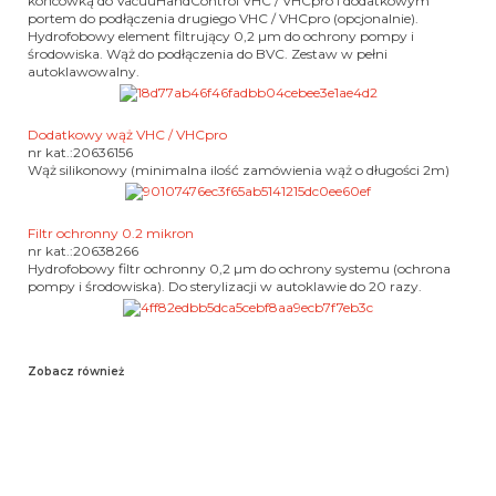
końcówką do VacuuHandControl VHC / VHCpro i dodatkowym
portem do podłączenia drugiego VHC / VHCpro (opcjonalnie).
Hydrofobowy element filtrujący 0,2 µm do ochrony pompy i
środowiska.
Wąż do podłączenia do BVC.
Zestaw w pełni
autoklawowalny.
Dodatkowy wąż VHC / VHCpro
nr kat.:20636156
Wąż silikonowy (minimalna ilość zamówienia wąż o długości 2m)
Filtr ochronny 0.2 mikron
nr kat.:20638266
Hydrofobowy filtr ochronny 0,2 µm do ochrony systemu (ochrona
pompy i środowiska).
Do sterylizacji w autoklawie do 20 razy.
Zobacz również