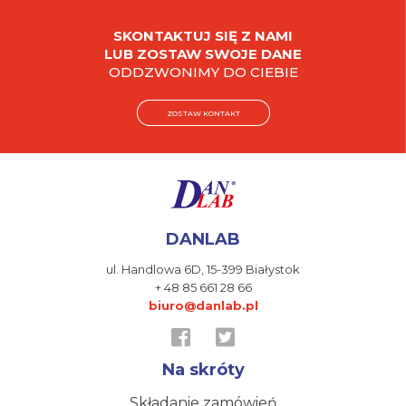
SKONTAKTUJ SIĘ Z NAMI
LUB ZOSTAW SWOJE DANE
ODDZWONIMY DO CIEBIE
ZOSTAW KONTAKT
DANLAB
ul. Handlowa 6D,
15-399 Białystok
+ 48 85 661 28 66
biuro@danlab.pl
Na skróty
Składanie zamówień