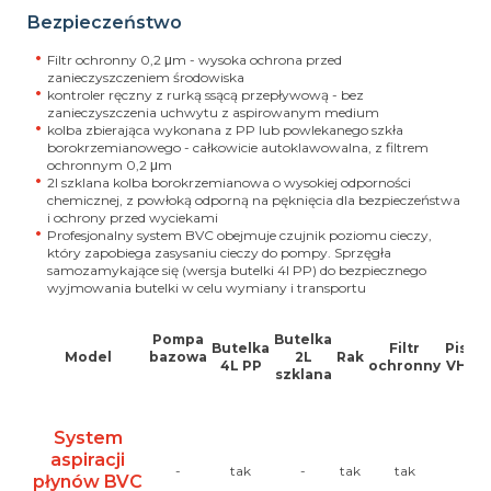
Bezpieczeństwo
Filtr ochronny 0,2 μm - wysoka ochrona przed
zanieczyszczeniem środowiska
kontroler ręczny z rurką ssącą przepływową - bez
zanieczyszczenia uchwytu z aspirowanym medium
kolba zbierająca wykonana z PP lub powlekanego szkła
borokrzemianowego - całkowicie autoklawowalna, z filtrem
ochronnym 0,2 μm
2l szklana kolba borokrzemianowa o wysokiej odporności
chemicznej, z powłoką odporną na pęknięcia dla bezpieczeństwa
i ochrony przed wyciekami
Profesjonalny system BVC obejmuje czujnik poziomu cieczy,
który zapobiega zasysaniu cieczy do pompy. Sprzęgła
samozamykające się (wersja butelki 4l PP) do bezpiecznego
wyjmowania butelki w celu wymiany i transportu
Pompa
Butelka
Butelka
Filtr
Pistol
Model
bazowa
2L
Rak
4L PP
ochronny
VHCp
szklana
System
aspiracji
-
tak
-
tak
tak
tak
płynów BVC