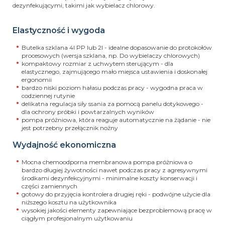
dezynfekującymi, takimi jak wybielacz chlorowy.
Elastyczność i wygoda
Butelka szklana 4l PP lub 2l - idealne dopasowanie do protokołów
procesowych (wersja szklana, np. Do wybielaczy chlorowych)
kompaktowy rozmiar z uchwytem sterującym - dla
elastycznego, zajmującego mało miejsca ustawienia i doskonałej
ergonomii
bardzo niski poziom hałasu podczas pracy - wygodna praca w
codziennej rutynie
delikatna regulacja siły ssania za pomocą panelu dotykowego -
dla ochrony próbki i powtarzalnych wyników
pompa próżniowa, która reaguje automatycznie na żądanie - nie
jest potrzebny przełącznik nożny
Wydajność ekonomiczna
Mocna chemoodporna membranowa pompa próżniowa o
bardzo długiej żywotności nawet podczas pracy z agresywnymi
środkami dezynfekcyjnymi - minimalne koszty konserwacji i
części zamiennych
gotowy do przyjęcia kontrolera drugiej ręki - podwójne użycie dla
niższego kosztu na użytkownika
wysokiej jakości elementy zapewniające bezproblemową pracę w
ciągłym profesjonalnym użytkowaniu