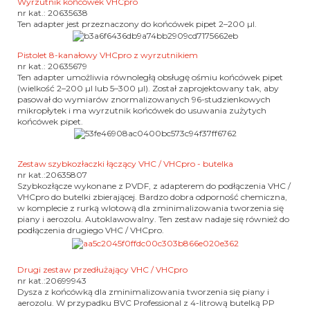
Wyrzutnik końcówek VHCpro
nr kat.: 20635638
Ten adapter jest przeznaczony do końcówek pipet 2–200 µl.
Pistolet 8-kanałowy VHCpro z wyrzutnikiem
nr kat.: 20635679
Ten adapter umożliwia równoległą obsługę ośmiu końcówek pipet
(wielkość 2–200 µl lub 5–300 µl).
Został zaprojektowany tak, aby
pasował do wymiarów znormalizowanych 96-studzienkowych
mikropłytek i ma wyrzutnik końcówek do usuwania zużytych
końcówek pipet.
Zestaw szybkozłaczki łączący VHC / VHCpro - butelka
nr kat.:20635807
Szybkozłącze wykonane z PVDF, z adapterem do podłączenia VHC /
VHCpro do butelki zbierającej.
Bardzo dobra odporność chemiczna,
w komplecie z rurką wlotową dla zminimalizowania tworzenia się
piany i aerozolu.
Autoklawowalny.
Ten zestaw nadaje się również do
podłączenia drugiego VHC / VHCpro.
Drugi zestaw przedłużający VHC / VHCpro
nr kat.:20699943
Dysza z końcówką dla zminimalizowania tworzenia się piany i
aerozolu.
W przypadku BVC Professional z 4-litrową butelką PP