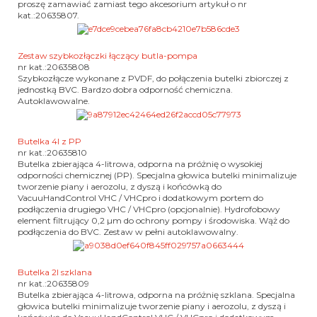
proszę zamawiać zamiast tego akcesorium artykuł o nr
kat.:20635807.
Zestaw szybkozłączki łączący butla-pompa
nr kat.:20635808
Szybkozłącze wykonane z PVDF, do połączenia butelki zbiorczej z
jednostką BVC.
Bardzo dobra odporność chemiczna.
Autoklawowalne.
Butelka 4l z PP
nr kat.:20635810
Butelka zbierająca 4-litrowa, odporna na próżnię o wysokiej
odporności chemicznej (PP).
Specjalna głowica butelki minimalizuje
tworzenie piany i aerozolu, z dyszą i końcówką do
VacuuHandControl VHC / VHCpro i dodatkowym portem do
podłączenia drugiego VHC / VHCpro (opcjonalnie).
Hydrofobowy
element filtrujący 0,2 µm do ochrony pompy i środowiska.
Wąż do
podłączenia do BVC.
Zestaw w pełni autoklawowalny.
Butelka 2l szklana
nr kat.:20635809
Butelka zbierająca 4-litrowa, odporna na próżnię szklana.
Specjalna
głowica butelki minimalizuje tworzenie piany i aerozolu, z dyszą i