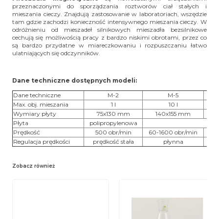
przeznaczonymi do sporządzania roztworów ciał stałych i
mieszania cieczy. Znajdują zastosowanie w laboratoriach, wszędzie
tam gdzie zachodzi konieczność intensywnego mieszania cieczy. W
odróżnieniu od mieszadeł silnikowych mieszadła bezsilnikowe
cechują się możliwością pracy z bardzo niskimi obrotami, przez co
są bardzo przydatne w miareczkowaniu i rozpuszczaniu łatwo
ulatniających się odczynników.
Dane techniczne dostępnych modeli:
Dane techniczne
M-2
M-5
Max. obj. mieszania
1 l
10 l
Wymiary płyty
75x130 mm
140x155 mm
Płyta
polipropylenowa
Prędkość
500 obr/min
60-1600 obr/min
60
Regulacja prędkości
prędkość stała
płynna
Zobacz również