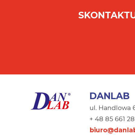
SKONTAKTU
DANLAB
ul. Handlowa 
+ 48 85 661 28
biuro@danlab