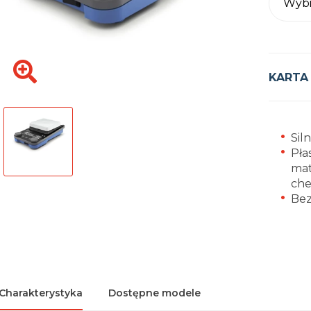
Wybi
KARTA
Sil
Pła
mat
che
Bez
Charakterystyka
Dostępne modele