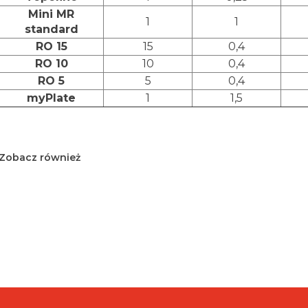
Mini MR
1
1
standard
RO 15
15
0,4
RO 10
10
0,4
RO 5
5
0,4
myPlate
1
1,5
Zobacz również