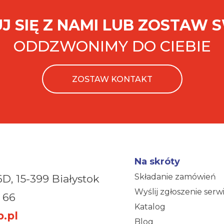
J SIĘ Z NAMI LUB ZOSTAW 
ODDZWONIMY DO CIEBIE
ZOSTAW KONTAKT
Na skróty
Składanie zamówień
6D,
15-399 Białystok
Wyślij zgłoszenie ser
 66
Katalog
.pl
Blog