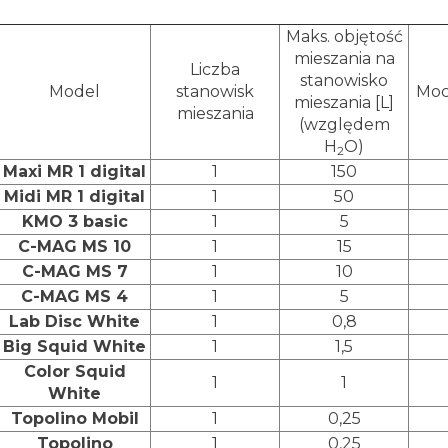
Maks. objętość
mieszania na
Liczba
stanowisko
Model
stanowisk
Moc 
mieszania [L]
mieszania
(względem
H
O)
2
Maxi MR 1 digital
1
150
Midi MR 1 digital
1
50
KMO 3 basic
1
5
C-MAG MS 10
1
15
C-MAG MS 7
1
10
C-MAG MS 4
1
5
Lab Disc White
1
0,8
Big Squid White
1
1,5
Color Squid
1
1
White
Topolino Mobil
1
0,25
Topolino
1
0,25