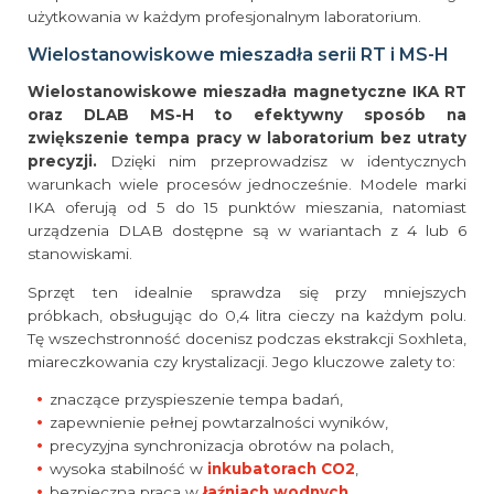
użytkowania w każdym profesjonalnym laboratorium.
Wielostanowiskowe mieszadła serii RT i MS-H
Wielostanowiskowe mieszadła magnetyczne IKA RT
oraz DLAB MS-H to efektywny sposób na
zwiększenie tempa pracy w laboratorium bez utraty
precyzji.
Dzięki nim przeprowadzisz w identycznych
warunkach wiele procesów jednocześnie. Modele marki
IKA oferują od 5 do 15 punktów mieszania, natomiast
urządzenia DLAB dostępne są w wariantach z 4 lub 6
stanowiskami.
Sprzęt ten idealnie sprawdza się przy mniejszych
próbkach, obsługując do 0,4 litra cieczy na każdym polu.
Tę wszechstronność docenisz podczas ekstrakcji Soxhleta,
miareczkowania czy krystalizacji. Jego kluczowe zalety to:
znaczące przyspieszenie tempa badań,
zapewnienie pełnej powtarzalności wyników,
precyzyjna synchronizacja obrotów na polach,
wysoka stabilność w
inkubatorach CO2
,
bezpieczna praca w
łaźniach wodnych
.