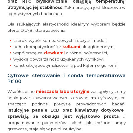
oraz RTC błyskawicznie osiągają temperaturę,
utrzymując jej stabilność.
Taka precyzja jest kluczowa w
rygorystycznych badaniach.
Dla szukających elastyczności idealnym wyborem będzie
oferta DLAB, która zapewnia:
szeroki wybór kompaktowych i dużych modeli,
pełną kompatybilność z
kolbami
okrągłodennymi,
współpracę ze
zlewkami
o różnej pojemności,
wysoką powtarzalność uzyskanych wyników,
konstrukcję zoptymalizowaną pod kątem ergonomii.
Cyfrowe sterowanie i sonda temperaturowa
Pt100
Współczesne
mieszadła laboratoryjne
zastąpiły systemy
analogowe zaawansowanym sterowaniem cyfrowym, co
znacząco podnosi precyzję prowadzonych badań.
Intuicyjne panele LCD oraz klawiatury dotykowe
sprawiają, że obsługa jest wyjątkowo prosta
, a
programowanie parametrów, takich jak złożone rampy
grzewcze, staje się w pełni intuicyjne.