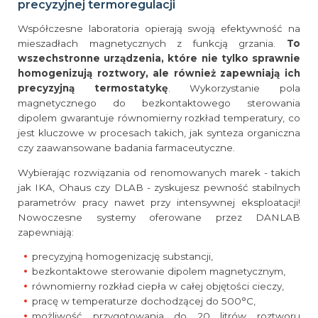
precyzyjnej termoregulacji
Współczesne laboratoria opierają swoją efektywność na
mieszadłach magnetycznych z funkcją grzania.
To
wszechstronne urządzenia, które nie tylko sprawnie
homogenizują roztwory, ale również zapewniają ich
precyzyjną termostatykę
. Wykorzystanie pola
magnetycznego do bezkontaktowego sterowania
dipolem gwarantuje równomierny rozkład temperatury, co
jest kluczowe w procesach takich, jak synteza organiczna
czy zaawansowane badania farmaceutyczne.
Wybierając rozwiązania od renomowanych marek - takich
jak IKA, Ohaus czy DLAB - zyskujesz pewność stabilnych
parametrów pracy nawet przy intensywnej eksploatacji!
Nowoczesne systemy oferowane przez DANLAB
zapewniają:
precyzyjną homogenizację substancji,
bezkontaktowe sterowanie dipolem magnetycznym,
równomierny rozkład ciepła w całej objętości cieczy,
pracę w temperaturze dochodzącej do 500°C,
możliwość przygotowania do 20 litrów roztworu