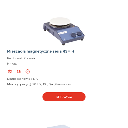
Mieszadła magnetyczne seria RSM H
Producent: Phoenix
Nr kat.:
Liczba stanowisk: 1, 10
Max obj. pracy [l]: 20 l, 3l, 10 l, 0,4 l/stanowisko
SPRAWDŹ