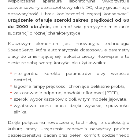
Współczesna aparatura laboratoryjna wykorzystuje
zaawansowany bezszczotkowy silnik DC, który gwarantuje
bezawaryjność i brak konieczności częstej konserwacji.
Urządzenie oferuje szeroki zakres prędkości od 60
do 2000 obr./min,
co umożliwia precyzyjne mieszanie
substancji o różnej charakterystyce.
Kluczowym elementem jest innowacyjna technologia
SpeedServo, która automatycznie dostosowuje parametry
pracy do zmieniającej się lepkości cieczy. Rozwiązanie to
niesie ze sobą szereg korzyści dla użytkownika:
inteligentna korekta parametrów przy wzroście
gęstości,
łagodne rampy prędkości, chroniące delikatne próbki,
zastosowanie odpornej powłoki teflonowej (PTFE),
szeroki wybór kształtów dipoli, w tym modele jajowate,
wyjątkowo cicha praca dzięki wysokiej sprawności
silnika.
Dzięki połączeniu nowoczesnej technologii z dbałością o
kulturę pracy, urządzenie zapewnia najwyższy poziom
bezpieczeństwa badań oraz pełen komfort codziennego