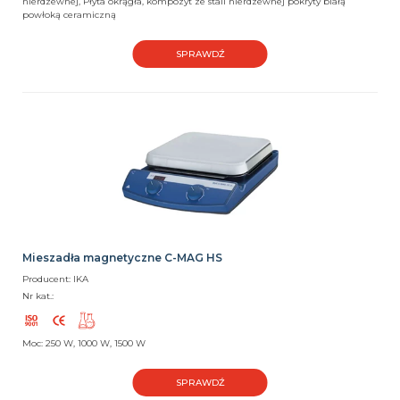
nierdzewnej, Płyta okrągła, kompozyt ze stali nierdzewnej pokryty białą
powłoką ceramiczną
SPRAWDŹ
Mieszadła magnetyczne C-MAG HS
Producent: IKA
Nr kat.:
Moc: 250 W, 1000 W, 1500 W
SPRAWDŹ