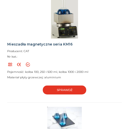
Mieszadła magnetyczne seria KM16
Producent: CAT
Nr kat.:
Pojemność: kolba 100, 250 i 500 ml, kolba 1000 i 2000 ml
Materiał płyty grzewczej: aluminium
SPRAWDŹ