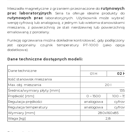
Mieszadła magnetyczne z grzaniem przeznaczone do
rutynowych
prac laboratoryjnych
. Seria ta oferuje idealne produkty do
rutynowych prac
laboratoryjnych. Użytkownik może wybrać
wersję cyfrową lub analogową, z jednym lub wieloma stanowiskami
mieszania, z powierzchnią ze stali nierdzewnej lub powierzchnią
emaliowaną z porcelany.
Funkcję ogrzewania można dokładnie kontrolować, gdy podłączony
jest opcjonalny czujnik temperatury PT-1000 (jako opcja
dodatkowa).
Dane techniczne dostępnych modeli:
Dane techniczne
01 H
02 H
Ilość stanowisk mieszania
Max. obj. mieszania
20 l
Średnica/wymiary płyty [mm]
135 ø
Prędkość [rtm]
0 – 1500
100 – 1500
Regulacja prędkości
analogowa
cyfrowa
Regulacja temperatury
analogowa
cyfrowa
Wymiary [mm]
280x160x85
Waga [kg]
2,8