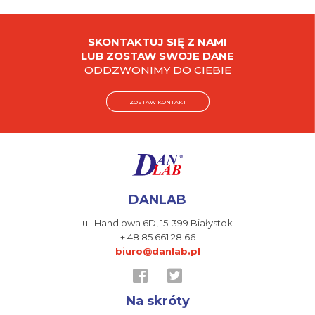
SKONTAKTUJ SIĘ Z NAMI
LUB ZOSTAW SWOJE DANE
ODDZWONIMY DO CIEBIE
ZOSTAW KONTAKT
DANLAB
ul. Handlowa 6D,
15-399 Białystok
+ 48 85 661 28 66
biuro@danlab.pl
Na skróty