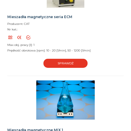
Mieszadła magnetyczne seria ECM
Producent: CAT
Nr kat.:
Max obj. pracy [l]: 1
Prędkość obrotowa [rpm]: 10 - 20 [1/min], 50 - 1200 [1/min]
SPRAWDŹ
Mieszadła magnetyczne MIX 1