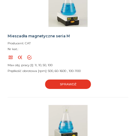
Mieszadła magnetyczne seria M
Producent: CAT
Nr kat.:
Max obj. pracy [l]: 1l, 10, 50, 100
Prędkość obrotowa [rpm]: 500, 60-1600 , 100-1100
SPRAWDŹ