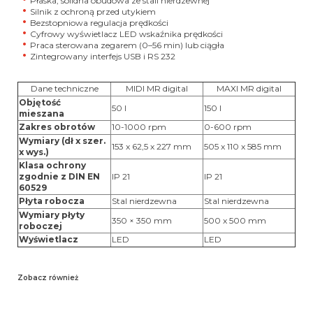
Płaska, solidna obudowa ze stali nierdzewnej
Silnik z ochroną przed utykiem
Bezstopniowa regulacja prędkości
Cyfrowy wyświetlacz LED wskaźnika prędkości
Praca sterowana zegarem (0–56 min) lub ciągła
Zintegrowany interfejs USB i RS 232
Dane techniczne
MIDI MR digital
MAXI MR digital
Objętość
50 l
150 l
mieszana
Zakres obrotów
10-1000 rpm
0-600 rpm
Wymiary (dł x szer.
153 x 62,5 x 227 mm
505 x 110 x 585 mm
x wys.)
Klasa ochrony
zgodnie z DIN EN
IP 21
IP 21
60529
Płyta robocza
Stal nierdzewna
Stal nierdzewna
Wymiary płyty
350 × 350 mm
500 x 500 mm
roboczej
Wyświetlacz
LED
LED
Zobacz również