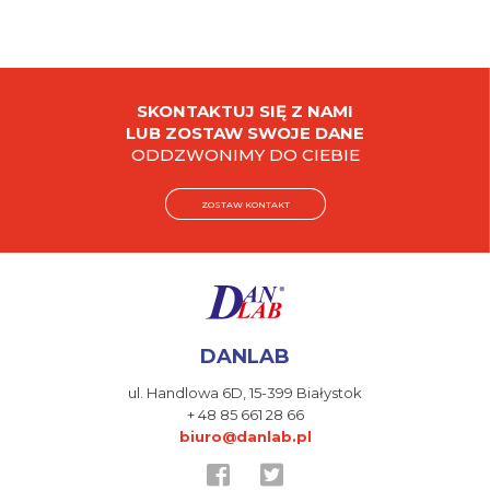
SKONTAKTUJ SIĘ Z NAMI
LUB ZOSTAW SWOJE DANE
ODDZWONIMY DO CIEBIE
ZOSTAW KONTAKT
DANLAB
ul. Handlowa 6D,
15-399 Białystok
+ 48 85 661 28 66
biuro@danlab.pl