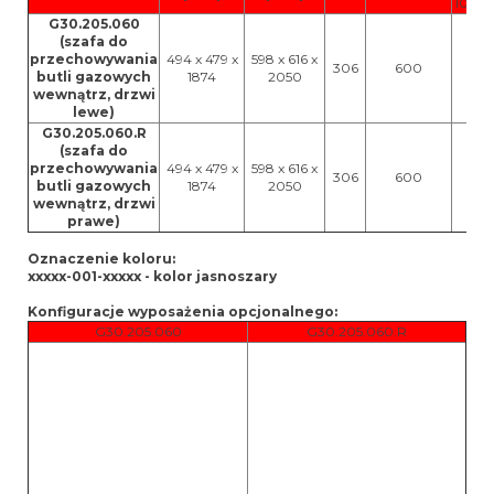
10 ra
G30.205.060
(szafa do
przechowywania
494 x 479 x
598 x 616 x
306
600
butli gazowych
1874
2050
wewnątrz, drzwi
lewe)
G30.205.060.R
(szafa do
przechowywania
494 x 479 x
598 x 616 x
306
600
butli gazowych
1874
2050
wewnątrz, drzwi
prawe)
Oznaczenie koloru:
xxxxx-001-xxxxx - kolor jasnoszary
Konfiguracje wyposażenia opcjonalnego:
G30.205.060
G30.205.060.R