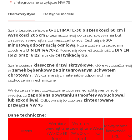
zintegrowane przyłącze NW 75
Charakterystyka
Dostępne modele
Szafy bezpieczeństwa
G-ULTIMATE-30 o szerokości 60 cm i
wysokości 205 cm
przeznaczone są do przechowywania butli
gazowych wewnątrz pomieszczeń pracy. Cechują się
3
0-
minutową odpornością ogniową
, która została przebadana
zgodnie z
DIN EN 14470-2
. Posiadają również zgodność z
DIN EN
16121 oraz 16122
, a także
certyfikację GS
.
Szafa posiada
klasyczne drzwi skrzydłowe
, które wyposażone są
w
zamek bębenkowy ze zintegrowanym uchwytem
obrotowy
m. Wykonane są z materiałów odpornych na
uszkodzenia mechaniczne.
Wnętrze szafy jest oczyszczane poprzez jednolitą wentylację i
wyciąg, co
zapobiega powstaniu atmosfery wybuchowej
lub szkodliwej
. Odbywa się to poprzez
zintegrowane
przyłącze NW 75
.
Dane techniczne:
Min
Wymiary
Wymiary
Maksymalna
i
wewnętrzne
zewnętrzne
Waga
Model
ładowność
pow
(W x D x H)
(W x D x H)
[kg]
[kg]
wywi
[mm]
[mm]