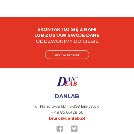
SKONTAKTUJ SIĘ Z NAMI
LUB ZOSTAW SWOJE DANE
ODDZWONIMY DO CIEBIE
ZOSTAW KONTAKT
DANLAB
ul. Handlowa 6D,
15-399 Białystok
+ 48 85 661 28 66
biuro@danlab.pl