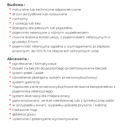
Budowa :
naturalne lub techniczne odpowietrzanie
drzwi skrzydłowe lub rozsuwane
ruchomy
z izolacją lub bez
dostępny dla pieszych lub pojazdów
pojemniki retencyjne z różnym wypełnieniem
mocna stalowa konstrukcja, z pojemnikiem retencyjnym o
grubości 5 mm
pojemność retencyjna zgodna z wymaganiami przepisów
prawnych; do 100 % na obszarach ochronnych wód
Akcesoria :
ogrzewanie / klimatyzacja
stojaki na beczki do poziomego przechowywania beczek
sytem półek / palet
oświetlenie (dostępny system przeciwwybuchowy)
system gaśniczy
napowietrzanie przeciwwybuchowe do ssania bezpośrednio z
pojemnika retencyjnego
system ekstrakcji dla miejsca pracy
galwanizowany, ze stali nierdzewnej lub z syntetycznej siatki
w przypadku awarii, wypadku posiada prysznic / kabinę
nastawne nogi
detektor gazu
uzieminie / potencjalne wyrównywanie