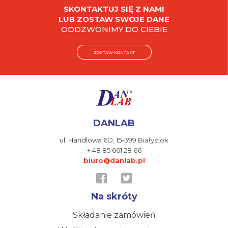
SKONTAKTUJ SIĘ Z NAMI
LUB ZOSTAW SWOJE DANE
ODDZWONIMY DO CIEBIE
ZOSTAW KONTAKT
DANLAB
ul. Handlowa 6D,
15-399 Białystok
+ 48 85 661 28 66
biuro@danlab.pl
Na skróty
Składanie zamówień