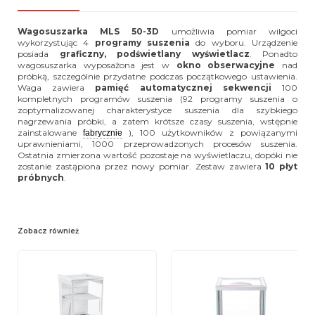
Wagosuszarka MLS 50-3D
umożliwia pomiar wilgoci
wykorzystując 4
programy suszenia
do wyboru. Urządzenie
posiada
graficzny, podświetlany wyświetlacz
. Ponadto
wagosuszarka wyposażona jest w
okno obserwacyjne
nad
próbką, szczególnie przydatne podczas początkowego ustawienia.
Waga zawiera
pamięć automatycznej sekwencji
100
kompletnych programów suszenia (92 programy suszenia o
zoptymalizowanej charakterystyce suszenia dla szybkiego
nagrzewania próbki, a zatem krótsze czasy suszenia, wstępnie
zainstalowane
), 100 użytkowników z powiązanymi
fabrycznie
uprawnieniami, 1000 przeprowadzonych procesów suszenia.
Ostatnia zmierzona wartość pozostaje na wyświetlaczu, dopóki nie
zostanie zastąpiona przez nowy pomiar. Zestaw zawiera
10 płyt
próbnych
.
Zobacz również