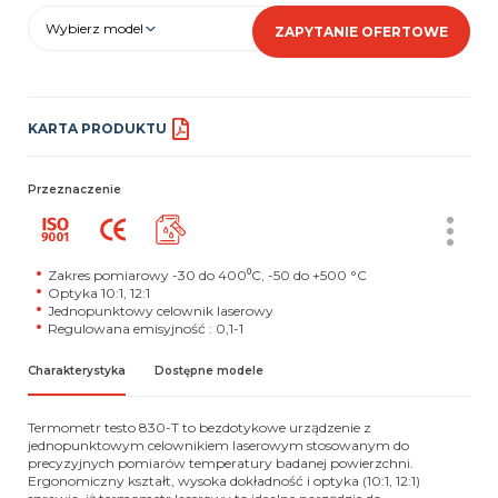
Wybierz model
ZAPYTANIE OFERTOWE
KARTA PRODUKTU
Przeznaczenie
Zakres pomiarowy -30 do 400⁰C, -50 do +500 °C
Optyka 10:1, 12:1
Jednopunktowy celownik laserowy
Regulowana emisyjność : 0,1-1
Charakterystyka
Dostępne modele
Termometr testo 830-T to bezdotykowe urządzenie z
jednopunktowym celownikiem laserowym stosowanym do
precyzyjnych pomiarów temperatury badanej powierzchni.
Ergonomiczny kształt, wysoka dokładność i optyka (10:1, 12:1)