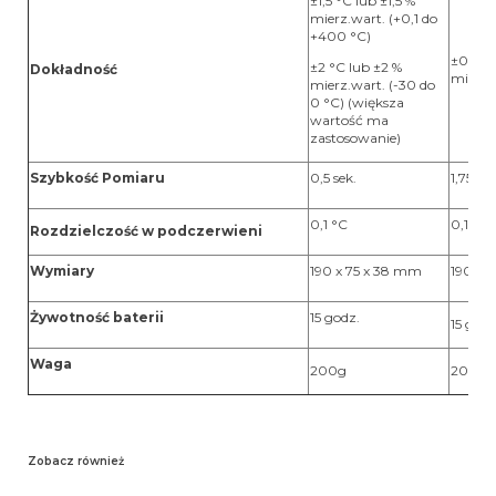
±1,5 °C lub ±1,5 %
mierz.wart. (+0,1 do
+400 °C)
±0,5 °C
±2 °C lub ±2 %
Dokładność
mierz.
mierz.wart. (-30 do
0 °C) (większa
wartość ma
zastosowanie)
Szybkość Pomiaru
0,5 sek.
1,75 sek
0,1 °C
0,1 °C
Rozdzielczość w podczerwieni
Wymiary
190 x 75 x 38 mm
190 x 
Żywotność baterii
15 godz.
15 godz
Waga
200g
200g
Zobacz również