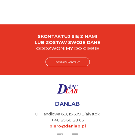
SKONTAKTUJ SIĘ Z NAMI
LUB ZOSTAW SWOJE DANE
ODDZWONIMY DO CIEBIE
ZOSTAW KONTAKT
DANLAB
ul. Handlowa 6D,
15-399 Białystok
+ 48 85 661 28 66
biuro@danlab.pl