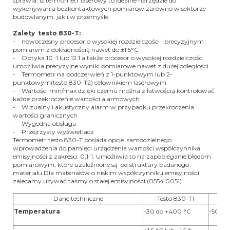
sprawia, iż termometr laserowy to idealne narzędzie do
wykonywania bezkontaktowych pomiarów zarówno w sektorze
budowlanym, jak i w przemyśle.
Zalety testo 830-T:
- nowoczesny procesor o wysokiej rozdzielczości i precyzyjnym
pomiarem z dokładnością nawet do ±1.5°C
- Optyka 10 :1 lub 12:1 a także procesor o wysokiej rozdzielczości
umożliwia precyzyjne wyniki pomiarowe nawet z dużej odległości
- Termometr na podczerwień z 1-punktowym lub 2-
punktowym(testo 830-T2) celownikiem laserowym
- Wartości min/max dzięki czemu można z łatwością kontrolować
każde przekroczenie wartości alarmowych
- Wizualny i akustyczny alarm w przypadku przekroczenia
wartości granicznych
- Wygodna obsługa
- Przejrzysty wyświetlacz
Termometr testo 830-T posiada opcje samodzielnego
wprowadzenia do pamięci urządzenia wartości współczynnika
emisyjności z zakresu: 0,1-1. Umożliwia to na zapobieganie błędom
pomiarowym, które uzależnione są od struktury badanego
materiału.Dla materiałów o niskim współczynniku emisyjności
zalecamy używać taśmy o stałej emisyjności (0554 0051).
Dane techniczne
Testo 830-T1
Te
Temperatura
-30 do +400 °C
-50 do